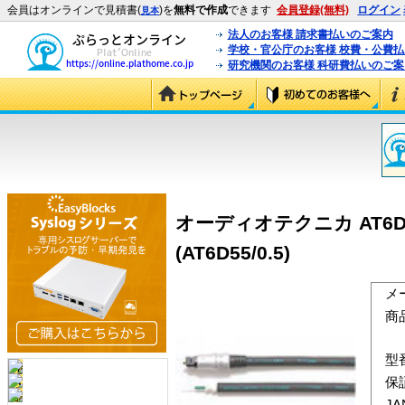
会員はオンラインで見積書(
)を
無料で作成
できます
会員登録(無料)
ログイン
見本
法人のお客様 請求書払いのご案内
学校・官公庁のお客様 校費・公費
研究機関のお客様 科研費払いのご案
オーディオテクニカ AT6
(AT6D55/0.5)
メ
商
型
保
J