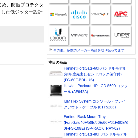
じめ、防振プロテクタ
ドした低ジッター設計
その他、多数のメーカー商品を取り扱ってます
注目の商品
Fortinet FortiGate-60Fバンドルモデル
(初年度先出しセンドバック保守付)
(FG-60F-BDL-US)
Hewlett-Packard HP LCD 8500 コンソ
ール (AF642A)
IBM Flex System コンソール・ブレイ
クアウト・ケーブル (81Y5286)
Fortinet Rack Mount Tray
(FortiGate40F/50E/60E/60F/61F/80E/8
0F/FS-108E) (SP-RACKTRAY-02)
Fortinet FortiGate-80F バンドルモデル