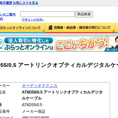
表示履歴
お気に入りを見る
払いのご案内
内
型番まとめ検索»
D55/0.5 アートリンクオプティカルデジタル
ーカー
オーディオテクニカ
品名
AT6D55/0.5 アートリンクオプティカルデジタ
ルケーブル
番
AT6D55/0.5
証条件
メーカー保証
ANコード
4961310018665