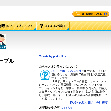
Tweets by platonline
ケーブル
ぷらっとオンラインについて
ぷらっとホーム株式会社
が運用する、法人取
引に特化した「業務用IT機器専門の調達支援
サイト」です。
1999年よりネットワーク機器、サーバ、スト
レージ、パソコン周辺機器、PCパーツ、ソフトウェ
ア、ライセンスなど、業務用IT機器中心に販売。品揃え
は業界トップクラスの約5.5万点です。法人取引に特化
し、学校・官公庁・一般法人のお客様の請求書後払いに
も対応しています。
IPv6への取り組み
会社概要
お客様からの声
もっと見る