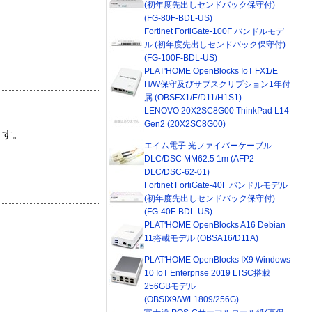
(初年度先出しセンドバック保守付)
(FG-80F-BDL-US)
Fortinet FortiGate-100F バンドルモデ
ル (初年度先出しセンドバック保守付)
(FG-100F-BDL-US)
PLAT'HOME OpenBlocks IoT FX1/E
H/W保守及びサブスクリプション1年付
属 (OBSFX1/E/D11/H1S1)
LENOVO 20X2SC8G00 ThinkPad L14
Gen2 (20X2SC8G00)
ます。
エイム電子 光ファイバーケーブル
DLC/DSC MM62.5 1m (AFP2-
DLC/DSC-62-01)
Fortinet FortiGate-40F バンドルモデル
(初年度先出しセンドバック保守付)
(FG-40F-BDL-US)
PLAT'HOME OpenBlocks A16 Debian
11搭載モデル (OBSA16/D11A)
PLAT'HOME OpenBlocks IX9 Windows
10 IoT Enterprise 2019 LTSC搭載
256GBモデル
(OBSIX9/W/L1809/256G)