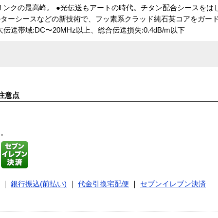
リンクの最高峰。 ●光伝送もアートの時代。チタン配合シースをは
ルターシースなどの新技術で、フッ素系クラッド純石英コアをガー
送帯域:DC〜20MHz以上、総合伝送損失:0.4dB/m以下
注意点
す。
｜
銀行振込(前払い)
｜
代金引換宅配便
｜
セブンイレブン決済