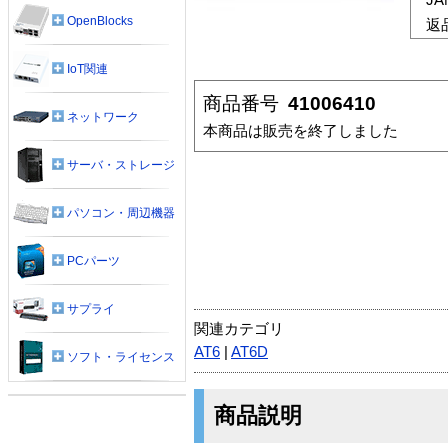
OpenBlocks
返
IoT関連
商品番号
41006410
ネットワーク
本商品は販売を終了しました
サーバ・ストレージ
パソコン・周辺機器
PCパーツ
サプライ
関連カテゴリ
AT6
|
AT6D
ソフト・ライセンス
商品説明