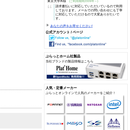
東京大学/K様
(ご利用期間2009年～)
“
請求書払いに対応していただいているので利用
しております。メールでの問い合わせにも丁寧
に対応していただけるので大変ありがたいで
す。
あなたの声をお寄せください!
公式アカウント / ページ
ぷらっとホーム社製品
当社ブランドの製品情報はこちら
人気・定番メーカー
ぷらっとオンラインで人気のメーカーをご紹介！