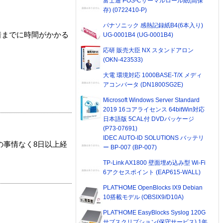
富士通 POS-Cサーマルロール紙(高保
存) (0722410-P)
パナソニック 感熱記録紙B4(6本入り)
着までに時間がかかる
UG-0001B4 (UG-0001B4)
応研 販売大臣 NX スタンドアロン
(OKN-423533)
大電 環境対応 1000BASE-T/X メディ
アコンバータ (DN1800SG2E)
Microsoft Windows Server Standard
2019 16コアライセンス 64bitWin対応
日本語版 5CAL付 DVDパッケージ
(P73-07691)
IDEC AUTO-ID SOLUTIONS バッテリ
の事情なく8日以上経
ー BP-007 (BP-007)
TP-Link AX1800 壁面埋め込み型 Wi-Fi
6アクセスポイント (EAP615-WALL)
PLAT'HOME OpenBlocks IX9 Debian
10搭載モデル (OBSIX9/D10A)
PLAT'HOME EasyBlocks Syslog 120G
サブスクリプション(保守サービス) 1年