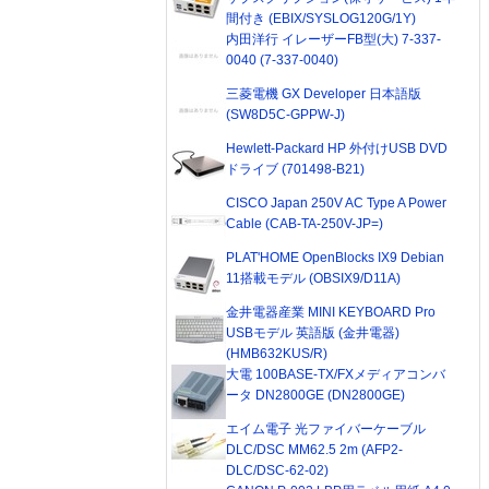
間付き (EBIX/SYSLOG120G/1Y)
内田洋行 イレーザーFB型(大) 7-337-
0040 (7-337-0040)
三菱電機 GX Developer 日本語版
(SW8D5C-GPPW-J)
Hewlett-Packard HP 外付けUSB DVD
ドライブ (701498-B21)
CISCO Japan 250V AC Type A Power
Cable (CAB-TA-250V-JP=)
PLAT'HOME OpenBlocks IX9 Debian
11搭載モデル (OBSIX9/D11A)
金井電器産業 MINI KEYBOARD Pro
USBモデル 英語版 (金井電器)
(HMB632KUS/R)
大電 100BASE-TX/FXメディアコンバ
ータ DN2800GE (DN2800GE)
エイム電子 光ファイバーケーブル
DLC/DSC MM62.5 2m (AFP2-
DLC/DSC-62-02)