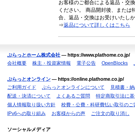
お客様のご都合による返品・交
ください。 商品開封後、または
合、返品・交換はお受けいたし
⇒
返品について詳しくはこちら
ぷらっとホーム株式会社
—
https://www.plathome.co.jp/
会社概要
株主・投資家情報
電子公告
OpenBlocks
ぷらっとオンライン
—
https://online.plathome.co.jp/
ご利用ガイド
ぷらっとオンラインについて
見積書・納
配送・決済について
よくあるご質問
特定商取引法に基
個人情報取り扱い方針
校費・公費・科研費払い取引のご
IPv6への取り組み
お客様からの声
ご注文の取り消し
ソーシャルメディア