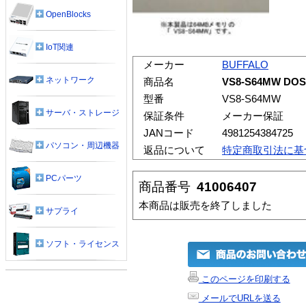
OpenBlocks
IoT関連
メーカー
BUFFALO
ネットワーク
商品名
VS8-S64MW D
型番
VS8-S64MW
サーバ・ストレージ
保証条件
メーカー保証
JANコード
4981254384725
パソコン・周辺機器
返品について
特定商取引法に基
PCパーツ
商品番号
41006407
本商品は販売を終了しました
サプライ
ソフト・ライセンス
このページを印刷する
メールでURLを送る