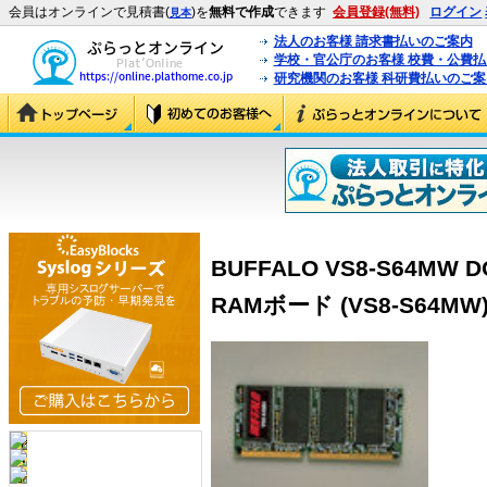
会員はオンラインで見積書(
)を
無料で作成
できます
会員登録(無料)
ログイン
見本
法人のお客様 請求書払いのご案内
学校・官公庁のお客様 校費・公費
研究機関のお客様 科研費払いのご案
BUFFALO VS8-S64MW 
RAMボード (VS8-S64MW