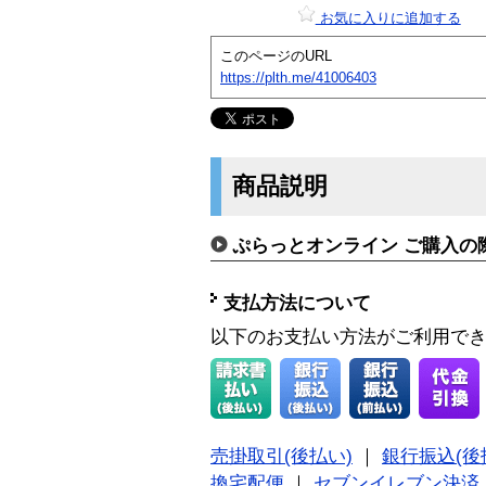
お気に入りに追加する
このページのURL
https://plth.me/41006403
商品説明
ぷらっとオンライン ご購入の
支払方法について
以下のお支払い方法がご利用で
売掛取引(後払い)
｜
銀行振込(後
換宅配便
｜
セブンイレブン決済