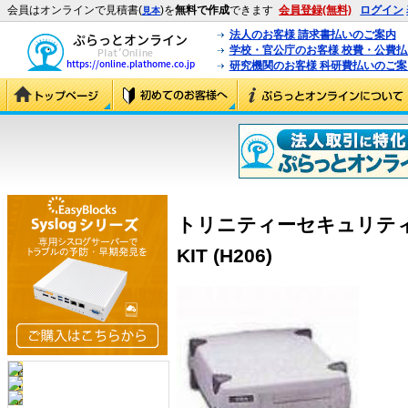
会員はオンラインで見積書(
)を
無料で作成
できます
会員登録(無料)
ログイン
見本
法人のお客様 請求書払いのご案内
学校・官公庁のお客様 校費・公費
研究機関のお客様 科研費払いのご案
トリニティーセキュリティーシ
KIT (H206)