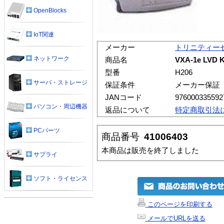
OpenBlocks
IoT関連
メーカー
トリニティー
ネットワーク
商品名
VXA-1e LVD K
型番
H206
サーバ・ストレージ
保証条件
メーカー保証
JANコード
976000335592
パソコン・周辺機器
返品について
特定商取引法
PCパーツ
商品番号
41006403
本商品は販売を終了しました
サプライ
ソフト・ライセンス
このページを印刷する
メールでURLを送る