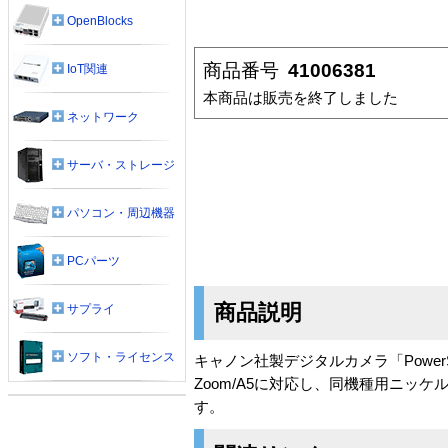
OpenBlocks
商品番号
41006381
IoT関連
本商品は販売を終了しました
ネットワーク
サーバ・ストレージ
パソコン・周辺機器
PCパーツ
商品説明
サプライ
ソフト・ライセンス
キャノン社製デジタルカメラ「PowerSho
Zoom/A5に対応し、同機種用ニッ
す。