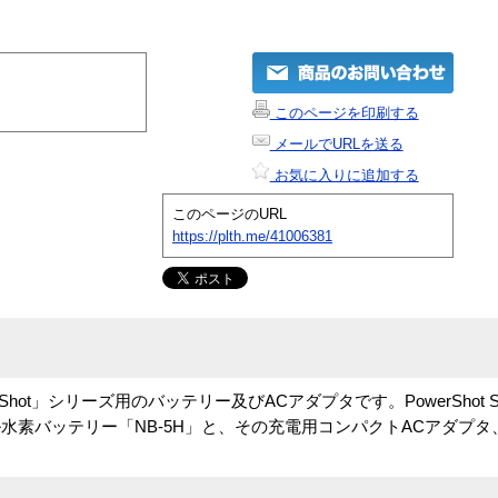
このページを印刷する
メールでURLを送る
お気に入りに追加する
このページのURL
https://plth.me/41006381
t」シリーズ用のバッテリー及びACアダプタです。PowerShot S20/S
ケル水素バッテリー「NB-5H」と、その充電用コンパクトACアダプ