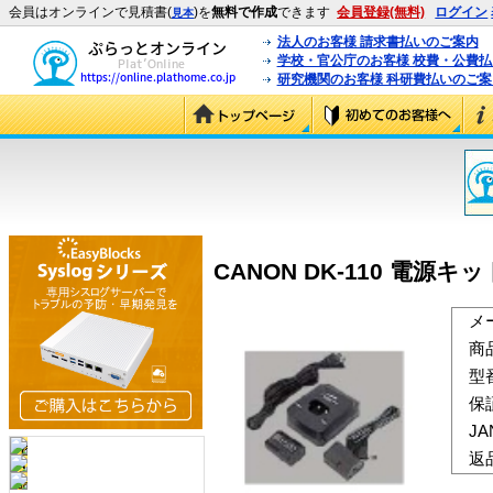
会員はオンラインで見積書(
)を
無料で作成
できます
会員登録(無料)
ログイン
見本
法人のお客様 請求書払いのご案内
学校・官公庁のお客様 校費・公費
研究機関のお客様 科研費払いのご案
CANON DK-110 電源キット 
メ
商
型
保
J
返