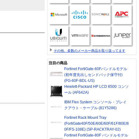
その他、多数のメーカー商品を取り扱ってます
注目の商品
Fortinet FortiGate-60Fバンドルモデル
(初年度先出しセンドバック保守付)
(FG-60F-BDL-US)
Hewlett-Packard HP LCD 8500 コンソ
ール (AF642A)
IBM Flex System コンソール・ブレイ
クアウト・ケーブル (81Y5286)
Fortinet Rack Mount Tray
(FortiGate40F/50E/60E/60F/61F/80E/8
0F/FS-108E) (SP-RACKTRAY-02)
Fortinet FortiGate-80F バンドルモデル