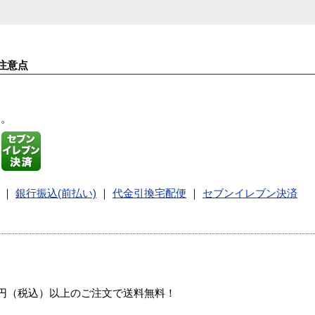
注意点
す。
｜
銀行振込(前払い)
｜
代金引換宅配便
｜
セブンイレブン決済
00円（税込）以上のご注文で送料無料！