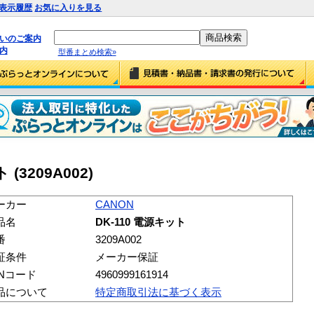
表示履歴
お気に入りを見る
払いのご案内
内
型番まとめ検索»
(3209A002)
ーカー
CANON
品名
DK-110 電源キット
番
3209A002
証条件
メーカー保証
ANコード
4960999161914
品について
特定商取引法に基づく表示