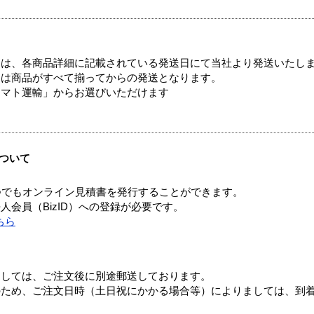
ては、各商品詳細に記載されている発送日にて当社より発送いたし
送は商品がすべて揃ってからの発送となります。
ヤマト運輸」からお選びいただけます
ついて
つでもオンライン見積書を発行することができます。
会員（BizID）への登録が必要です。
ちら
ましては、ご注文後に別途郵送しております。
のため、ご注文日時（土日祝にかかる場合等）によりましては、到