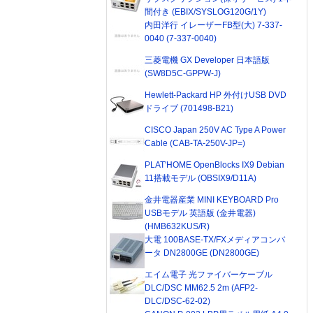
間付き (EBIX/SYSLOG120G/1Y)
内田洋行 イレーザーFB型(大) 7-337-
0040 (7-337-0040)
三菱電機 GX Developer 日本語版
(SW8D5C-GPPW-J)
Hewlett-Packard HP 外付けUSB DVD
ドライブ (701498-B21)
CISCO Japan 250V AC Type A Power
Cable (CAB-TA-250V-JP=)
PLAT'HOME OpenBlocks IX9 Debian
11搭載モデル (OBSIX9/D11A)
金井電器産業 MINI KEYBOARD Pro
USBモデル 英語版 (金井電器)
(HMB632KUS/R)
大電 100BASE-TX/FXメディアコンバ
ータ DN2800GE (DN2800GE)
エイム電子 光ファイバーケーブル
DLC/DSC MM62.5 2m (AFP2-
DLC/DSC-62-02)