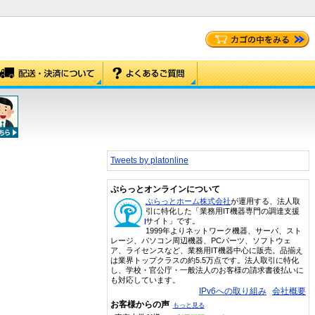
Tweets by platonline
ぷらっとオンラインについて
ぷらっとホーム株式会社
が運用する、法人取
引に特化した「業務用IT機器専門の調達支援
サイト」です。
1999年よりネットワーク機器、サーバ、スト
レージ、パソコン周辺機器、PCパーツ、ソフトウェ
ア、ライセンスなど、業務用IT機器中心に販売。品揃え
は業界トップクラスの約5.5万点です。法人取引に特化
し、学校・官公庁・一般法人のお客様の請求書後払いに
も対応しています。
IPv6への取り組み
会社概要
お客様からの声
もっと見る