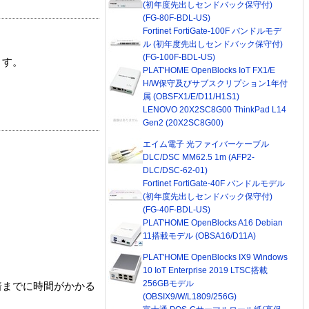
(初年度先出しセンドバック保守付)
(FG-80F-BDL-US)
Fortinet FortiGate-100F バンドルモデ
ル (初年度先出しセンドバック保守付)
(FG-100F-BDL-US)
ます。
PLAT'HOME OpenBlocks IoT FX1/E
H/W保守及びサブスクリプション1年付
属 (OBSFX1/E/D11/H1S1)
LENOVO 20X2SC8G00 ThinkPad L14
Gen2 (20X2SC8G00)
エイム電子 光ファイバーケーブル
DLC/DSC MM62.5 1m (AFP2-
DLC/DSC-62-01)
Fortinet FortiGate-40F バンドルモデル
(初年度先出しセンドバック保守付)
(FG-40F-BDL-US)
PLAT'HOME OpenBlocks A16 Debian
11搭載モデル (OBSA16/D11A)
PLAT'HOME OpenBlocks IX9 Windows
10 IoT Enterprise 2019 LTSC搭載
256GBモデル
着までに時間がかかる
(OBSIX9/W/L1809/256G)