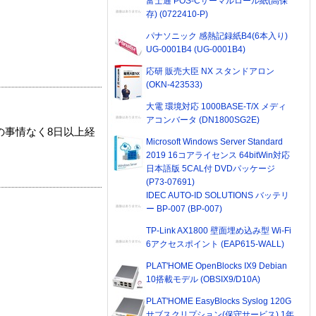
富士通 POS-Cサーマルロール紙(高保
存) (0722410-P)
パナソニック 感熱記録紙B4(6本入り)
UG-0001B4 (UG-0001B4)
応研 販売大臣 NX スタンドアロン
(OKN-423533)
大電 環境対応 1000BASE-T/X メディ
アコンバータ (DN1800SG2E)
の事情なく8日以上経
Microsoft Windows Server Standard
2019 16コアライセンス 64bitWin対応
日本語版 5CAL付 DVDパッケージ
(P73-07691)
IDEC AUTO-ID SOLUTIONS バッテリ
ー BP-007 (BP-007)
TP-Link AX1800 壁面埋め込み型 Wi-Fi
6アクセスポイント (EAP615-WALL)
PLAT'HOME OpenBlocks IX9 Debian
10搭載モデル (OBSIX9/D10A)
PLAT'HOME EasyBlocks Syslog 120G
サブスクリプション(保守サービス) 1年