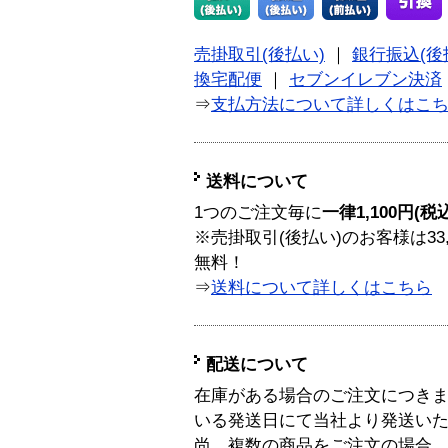
売掛取引(後払い)
｜
銀行振込(後
換宅配便
｜
セブンイレブン決済
⇒
支払方法について詳しくはこ
送料について
1つのご注文毎に
一律1,100円(税
※売掛取引(後払い)のお客様は33
無料！
⇒
送料について詳しくはこちら
配送について
在庫がある場合のご注文につき
いる発送日にて当社より発送い
尚、複数の商品をご注文の場合