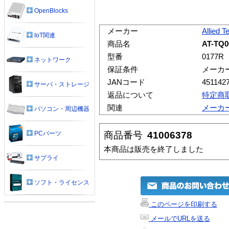
OpenBlocks
メーカー
Allied T
IoT関連
商品名
AT-TQ0
型番
0177R
ネットワーク
保証条件
メーカ
JANコード
451142
サーバ・ストレージ
返品について
特定商
関連
メーカ
パソコン・周辺機器
商品番号
41006378
PCパーツ
本商品は販売を終了しました
サプライ
ソフト・ライセンス
このページを印刷する
メールでURLを送る