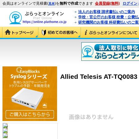
会員はオンラインで見積書(
)を
無料で作成
できます
会員登録(無料)
ログイン
見本
法人のお客様 請求書払いのご案内
学校・官公庁のお客様 校費・公費
研究機関のお客様 科研費払いのご案
Allied Telesis AT-TQ0083