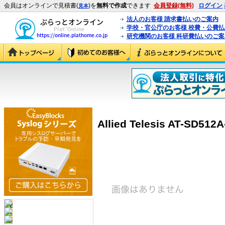
会員はオンラインで見積書(
)を
無料で作成
できます
会員登録(無料)
ログイン
見本
法人のお客様 請求書払いのご案内
学校・官公庁のお客様 校費・公費
研究機関のお客様 科研費払いのご案
Allied Telesis AT-SD512A