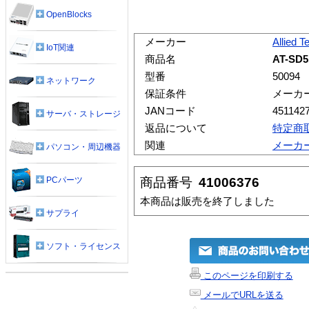
OpenBlocks
メーカー
Allied T
IoT関連
商品名
AT-SD5
型番
50094
ネットワーク
保証条件
メーカ
JANコード
451142
サーバ・ストレージ
返品について
特定商
関連
メーカ
パソコン・周辺機器
商品番号
41006376
PCパーツ
本商品は販売を終了しました
サプライ
ソフト・ライセンス
このページを印刷する
メールでURLを送る