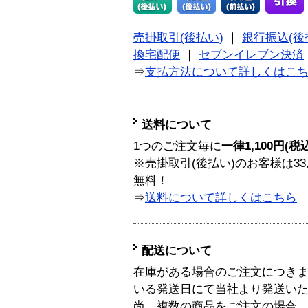
売掛取引(後払い)
｜
銀行振込(後
換宅配便
｜
セブンイレブン決済
⇒
支払方法について詳しくはこ
送料について
1つのご注文毎に
一律1,100円(税
※売掛取引(後払い)のお客様は33
無料！
⇒
送料について詳しくはこちら
配送について
在庫がある場合のご注文につき
いる発送日にて当社より発送い
尚、複数の商品をご注文の場合