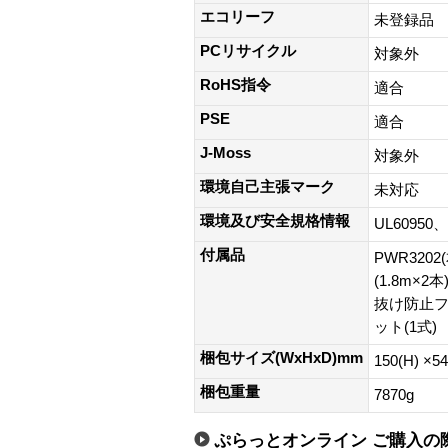
エコリーフ
未登録品
PCリサイクル
対象外
RoHS指令
適合
PSE
適合
J-Moss
対象外
環境自己主張マーク
未対応
環境及び安全規格情報
UL60950、
付属品
PWR320
(1.8m×
抜け防止フ
ット(1式)
梱包サイズ(WxHxD)mm
150(H) ×5
梱包重量
7870g
ぷらっとオンライン ご購入の