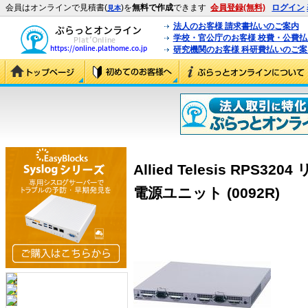
会員はオンラインで見積書(
)を
無料で作成
できます
会員登録(無料)
ログイン
見本
法人のお客様 請求書払いのご案内
学校・官公庁のお客様 校費・公費
研究機関のお客様 科研費払いのご案
Allied Telesis RP
電源ユニット (0092R)