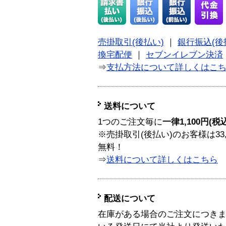
売掛取引(後払い)
｜
銀行振込(後
換宅配便
｜
セブンイレブン決済
⇒
支払方法について詳しくはこ
送料について
1つのご注文毎に
一律1,100円(税
※売掛取引(後払い)のお客様は33
無料！
⇒
送料について詳しくはこちら
配送について
在庫がある場合のご注文につき