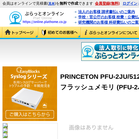
会員はオンラインで見積書(
)を
無料で作成
できます
会員登録(無料)
ログイン
見本
法人のお客様 請求書払いのご案内
学校・官公庁のお客様 校費・公費
研究機関のお客様 科研費払いのご案
PRINCETON PFU-2JU/5
フラッシュメモリ (PFU-2JU