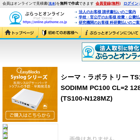
会員はオンラインで見積書(
)を
無料で作成
できます
会員登録(無料)
ログイン
見本
法人のお客様 請求書払いのご案内
学校・官公庁のお客様 校費・公費
研究機関のお客様 科研費払いのご案
シーマ・ラボラトリー TS100-
SODIMM PC100 CL=2 1
(TS100-N128MZ)