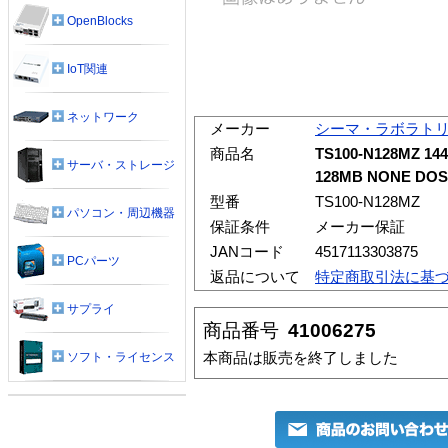
OpenBlocks
IoT関連
ネットワーク
メーカー
シーマ・ラボラト
商品名
TS100-N128MZ 14
サーバ・ストレージ
128MB NONE DO
型番
TS100-N128MZ
パソコン・周辺機器
保証条件
メーカー保証
JANコード
4517113303875
PCパーツ
返品について
特定商取引法に基
サプライ
商品番号
41006275
本商品は販売を終了しました
ソフト・ライセンス