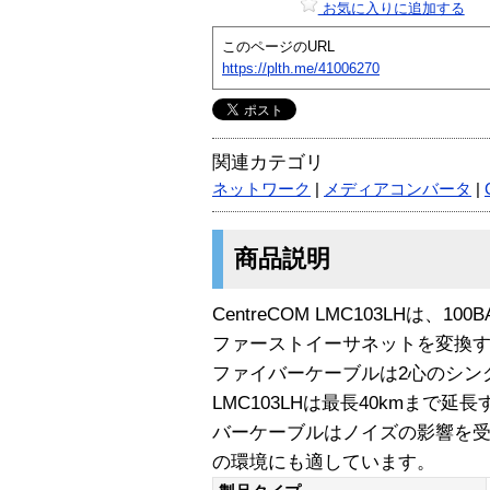
お気に入りに追加する
このページのURL
https://plth.me/41006270
関連カテゴリ
ネットワーク
|
メディアコンバータ
|
商品説明
CentreCOM LMC103LHは、
ファーストイーサネットを変換
ファイバーケーブルは2心のシン
LMC103LHは最長40kmまで
バーケーブルはノイズの影響を
の環境にも適しています。