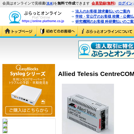
会員はオンラインで見積書(
)を
無料で作成
できます
会員登録(無料)
ログイン
見本
法人のお客様 請求書払いのご案内
学校・官公庁のお客様 校費・公費
研究機関のお客様 科研費払いのご案
Allied Telesis CentreC