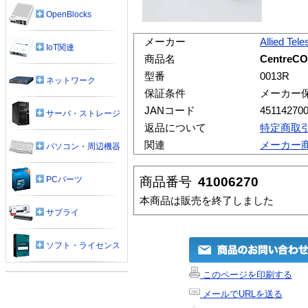
OpenBlocks
メーカー
Allied Tele
IoT関連
商品名
CentreC
型番
0013R
ネットワーク
保証条件
メーカー
JANコード
45114270
サーバ・ストレージ
返品について
特定商取
関連
メーカー
パソコン・周辺機器
商品番号
41006270
PCパーツ
本商品は販売を終了しました
サプライ
ソフト・ライセンス
このページを印刷する
メールでURLを送る