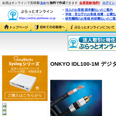
会員はオンラインで見積書(
)を
無料で作成
できます
会員登録(無料)
ログイン
見本
法人のお客様 請求書払いのご案内
学校・官公庁のお客様 校費・公費
研究機関のお客様 科研費払いのご案
ONKYO IDL100-1M デジ