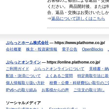
お客様のご都合による返品・交
ください。 商品開封後、または
合、返品・交換はお受けいたし
⇒
返品について詳しくはこちら
ぷらっとホーム株式会社
—
https://www.plathome.co.jp/
会社概要
株主・投資家情報
電子公告
OpenBlocks
ぷらっとオンライン
—
https://online.plathome.co.jp/
ご利用ガイド
ぷらっとオンラインについて
見積書・納
配送・決済について
よくあるご質問
特定商取引法に基
個人情報取り扱い方針
校費・公費・科研費払い取引のご
IPv6への取り組み
お客様からの声
ご注文の取り消し
ソーシャルメディア