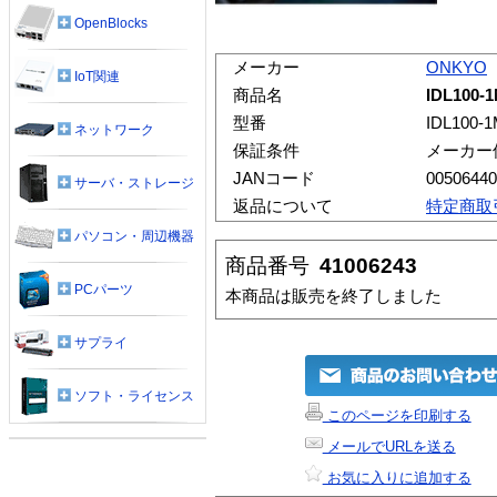
OpenBlocks
メーカー
ONKYO
IoT関連
商品名
IDL10
型番
IDL100-
ネットワーク
保証条件
メーカー
JANコード
00506440
サーバ・ストレージ
返品について
特定商取
パソコン・周辺機器
商品番号
41006243
PCパーツ
本商品は販売を終了しました
サプライ
ソフト・ライセンス
このページを印刷する
メールでURLを送る
お気に入りに追加する