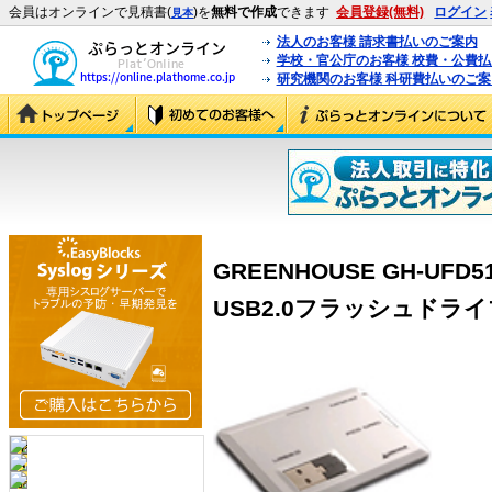
会員はオンラインで見積書(
)を
無料で作成
できます
会員登録(無料)
ログイン
見本
法人のお客様 請求書払いのご案内
学校・官公庁のお客様 校費・公費
研究機関のお客様 科研費払いのご案
GREENHOUSE GH-UF
USB2.0フラッシュドライブ 