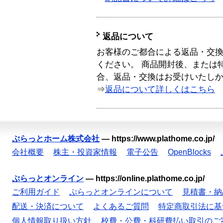
返品について
お客様のご都合による返品・交
ください。 商品開封後、または
合、返品・交換はお受けいたし
⇒
返品について詳しくはこちら
ぷらっとホーム株式会社
—
https://www.plathome.co.jp/
会社概要
株主・投資家情報
電子公告
OpenBlocks
ぷらっとオンライン
—
https://online.plathome.co.jp/
ご利用ガイド
ぷらっとオンラインについて
見積書・納
配送・決済について
よくあるご質問
特定商取引法に基
個人情報取り扱い方針
校費・公費・科研費払い取引のご