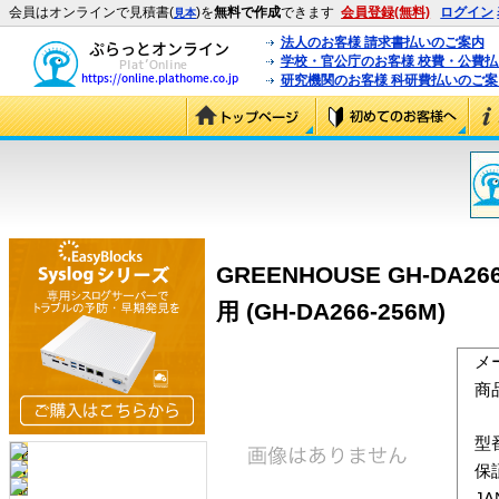
会員はオンラインで見積書(
)を
無料で作成
できます
会員登録(無料)
ログイン
見本
法人のお客様 請求書払いのご案内
学校・官公庁のお客様 校費・公費
研究機関のお客様 科研費払いのご案
GREENHOUSE GH-DA266-
用 (GH-DA266-256M)
メ
商
型
保
J