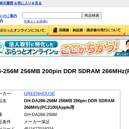
表示履歴
お気に入りを見る
払いのご案内
内
型番まとめ検索»
256M 256MB 200pin DDR SDRAM 266MHz(P
ーカー
GREENHOUSE
品名
GH-DA266-256M 256MB 200pin DDR SDRAM
266MHz(PC2100)Apple用
番
GH-DA266-256M
証条件
メーカー保証
ANコード
4511677019234