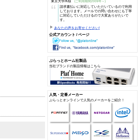
東京大学/K様
(ご利用期間2009年～)
“
請求書払いに対応していただいているので利用
しております。メールでの問い合わせにも丁寧
に対応していただけるので大変ありがたいで
す。
あなたの声をお寄せください!
公式アカウント / ページ
ぷらっとホーム社製品
当社ブランドの製品情報はこちら
人気・定番メーカー
ぷらっとオンラインで人気のメーカーをご紹介！