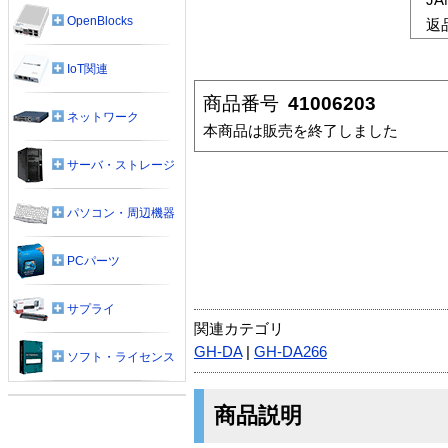
OpenBlocks
返
IoT関連
商品番号
41006203
ネットワーク
本商品は販売を終了しました
サーバ・ストレージ
パソコン・周辺機器
PCパーツ
サプライ
関連カテゴリ
GH-DA
|
GH-DA266
ソフト・ライセンス
商品説明