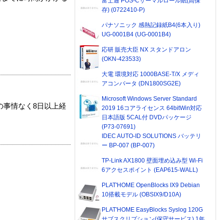
富士通 POS-Cサーマルロール紙(高保
存) (0722410-P)
パナソニック 感熱記録紙B4(6本入り)
UG-0001B4 (UG-0001B4)
応研 販売大臣 NX スタンドアロン
(OKN-423533)
大電 環境対応 1000BASE-T/X メディ
アコンバータ (DN1800SG2E)
Microsoft Windows Server Standard
の事情なく8日以上経
2019 16コアライセンス 64bitWin対応
日本語版 5CAL付 DVDパッケージ
(P73-07691)
IDEC AUTO-ID SOLUTIONS バッテリ
ー BP-007 (BP-007)
TP-Link AX1800 壁面埋め込み型 Wi-Fi
6アクセスポイント (EAP615-WALL)
PLAT'HOME OpenBlocks IX9 Debian
10搭載モデル (OBSIX9/D10A)
PLAT'HOME EasyBlocks Syslog 120G
サブスクリプション(保守サービス) 1年