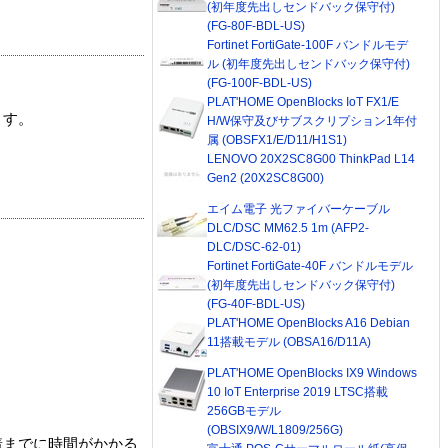
(初年度先出しセンドバック保守付)
(FG-80F-BDL-US)
Fortinet FortiGate-100F バンドルモデ
ル (初年度先出しセンドバック保守付)
(FG-100F-BDL-US)
PLAT'HOME OpenBlocks IoT FX1/E
ます。
H/W保守及びサブスクリプション1年付
属 (OBSFX1/E/D11/H1S1)
LENOVO 20X2SC8G00 ThinkPad L14
Gen2 (20X2SC8G00)
エイム電子 光ファイバーケーブル
DLC/DSC MM62.5 1m (AFP2-
DLC/DSC-62-01)
Fortinet FortiGate-40F バンドルモデル
(初年度先出しセンドバック保守付)
(FG-40F-BDL-US)
PLAT'HOME OpenBlocks A16 Debian
11搭載モデル (OBSA16/D11A)
PLAT'HOME OpenBlocks IX9 Windows
10 IoT Enterprise 2019 LTSC搭載
256GBモデル
(OBSIX9/W/L1809/256G)
着までに時間がかかる