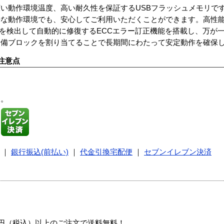
動作環境温度、高い耐久性を保証するUSBフラッシュメモリです。
酷な動作環境でも、安心してご利用いただくことができます。高性
エラーを検出して自動的に修復するECCエラー訂正機能を搭載し、万が
予備ブロックを割り当てることで長期間にわたって安定動作を確保
注意点
す。
｜
銀行振込(前払い)
｜
代金引換宅配便
｜
セブンイレブン決済
00円（税込）以上のご注文で送料無料！