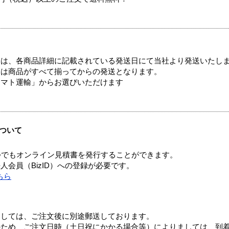
ては、各商品詳細に記載されている発送日にて当社より発送いたし
送は商品がすべて揃ってからの発送となります。
ヤマト運輸」からお選びいただけます
ついて
つでもオンライン見積書を発行することができます。
会員（BizID）への登録が必要です。
ちら
ましては、ご注文後に別途郵送しております。
のため、ご注文日時（土日祝にかかる場合等）によりましては、到