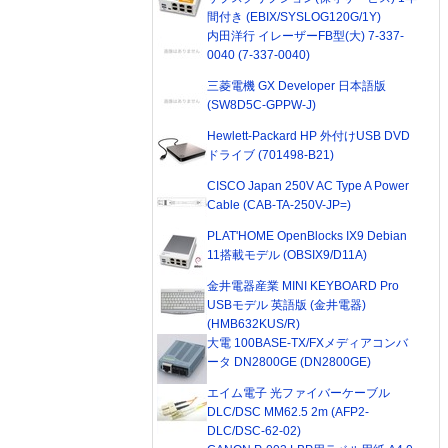
間付き (EBIX/SYSLOG120G/1Y)
内田洋行 イレーザーFB型(大) 7-337-
0040 (7-337-0040)
三菱電機 GX Developer 日本語版
(SW8D5C-GPPW-J)
Hewlett-Packard HP 外付けUSB DVD
ドライブ (701498-B21)
CISCO Japan 250V AC Type A Power
Cable (CAB-TA-250V-JP=)
PLAT'HOME OpenBlocks IX9 Debian
11搭載モデル (OBSIX9/D11A)
金井電器産業 MINI KEYBOARD Pro
USBモデル 英語版 (金井電器)
(HMB632KUS/R)
大電 100BASE-TX/FXメディアコンバ
ータ DN2800GE (DN2800GE)
エイム電子 光ファイバーケーブル
DLC/DSC MM62.5 2m (AFP2-
DLC/DSC-62-02)