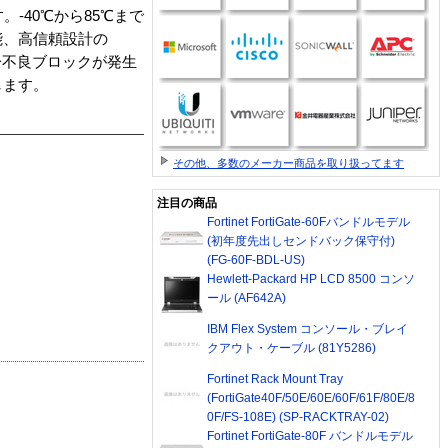
-40℃から85℃まで
能、高信頼設計の
一不良ブロックが発生
します。
その他、多数のメーカー商品を取り扱ってます
注目の商品
Fortinet FortiGate-60Fバンドルモデル
(初年度先出しセンドバック保守付)
(FG-60F-BDL-US)
Hewlett-Packard HP LCD 8500 コンソ
ール (AF642A)
IBM Flex System コンソール・ブレイ
クアウト・ケーブル (81Y5286)
Fortinet Rack Mount Tray
(FortiGate40F/50E/60E/60F/61F/80E/8
0F/FS-108E) (SP-RACKTRAY-02)
Fortinet FortiGate-80F バンドルモデル