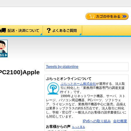
Tweets by platonline
C2100)Apple
ぷらっとオンラインについて
ぷらっとホーム株式会社
が運用する、法人取
引に特化した「業務用IT機器専門の調達支援
サイト」です。
1999年よりネットワーク機器、サーバ、スト
レージ、パソコン周辺機器、PCパーツ、ソフトウェ
ア、ライセンスなど、業務用IT機器中心に販売。品揃え
は業界トップクラスの約5.5万点です。法人取引に特化
し、学校・官公庁・一般法人のお客様の請求書後払いに
も対応しています。
IPv6への取り組み
会社概要
お客様からの声
もっと見る