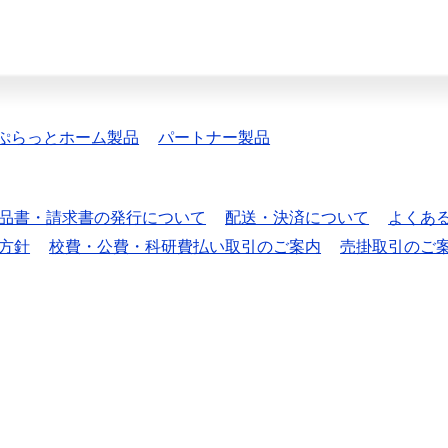
ぷらっとホーム製品
パートナー製品
品書・請求書の発行について
配送・決済について
よくあ
方針
校費・公費・科研費払い取引のご案内
売掛取引のご