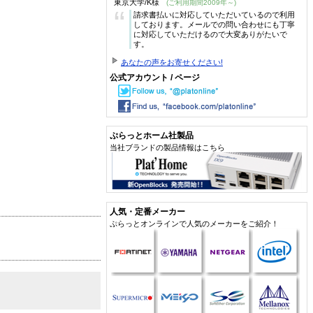
東京大学/K様
(ご利用期間2009年～)
“
請求書払いに対応していただいているので利用
しております。メールでの問い合わせにも丁寧
に対応していただけるので大変ありがたいで
す。
あなたの声をお寄せください!
公式アカウント / ページ
ぷらっとホーム社製品
当社ブランドの製品情報はこちら
人気・定番メーカー
ぷらっとオンラインで人気のメーカーをご紹介！