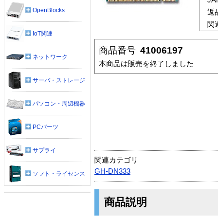
OpenBlocks
返
関
IoT関連
商品番号
41006197
ネットワーク
本商品は販売を終了しました
サーバ・ストレージ
パソコン・周辺機器
PCパーツ
サプライ
関連カテゴリ
GH-DN333
ソフト・ライセンス
商品説明