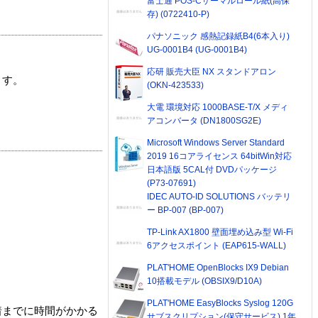
富士通 POS-Cサーマルロール紙(高保
存) (0722410-P)
パナソニック 感熱記録紙B4(6本入り)
UG-0001B4 (UG-0001B4)
応研 販売大臣 NX スタンドアロン
ます。
(OKN-423533)
大電 環境対応 1000BASE-T/X メディ
アコンバータ (DN1800SG2E)
Microsoft Windows Server Standard
2019 16コアライセンス 64bitWin対応
日本語版 5CAL付 DVDパッケージ
(P73-07691)
IDEC AUTO-ID SOLUTIONS バッテリ
ー BP-007 (BP-007)
TP-Link AX1800 壁面埋め込み型 Wi-Fi
6アクセスポイント (EAP615-WALL)
PLAT'HOME OpenBlocks IX9 Debian
10搭載モデル (OBSIX9/D10A)
PLAT'HOME EasyBlocks Syslog 120G
着までに時間がかかる
サブスクリプション(保守サービス) 1年