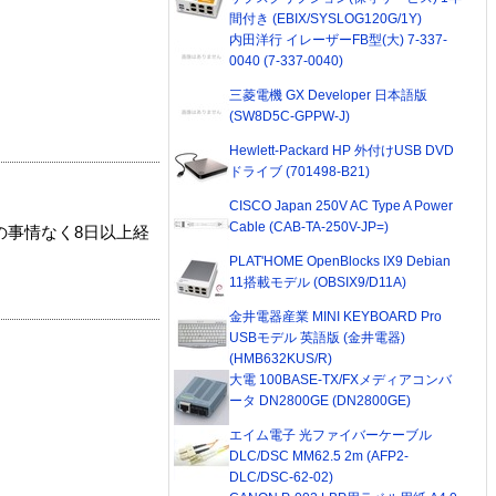
間付き (EBIX/SYSLOG120G/1Y)
内田洋行 イレーザーFB型(大) 7-337-
0040 (7-337-0040)
三菱電機 GX Developer 日本語版
(SW8D5C-GPPW-J)
Hewlett-Packard HP 外付けUSB DVD
ドライブ (701498-B21)
CISCO Japan 250V AC Type A Power
Cable (CAB-TA-250V-JP=)
の事情なく8日以上経
PLAT'HOME OpenBlocks IX9 Debian
11搭載モデル (OBSIX9/D11A)
金井電器産業 MINI KEYBOARD Pro
USBモデル 英語版 (金井電器)
(HMB632KUS/R)
大電 100BASE-TX/FXメディアコンバ
ータ DN2800GE (DN2800GE)
エイム電子 光ファイバーケーブル
DLC/DSC MM62.5 2m (AFP2-
DLC/DSC-62-02)