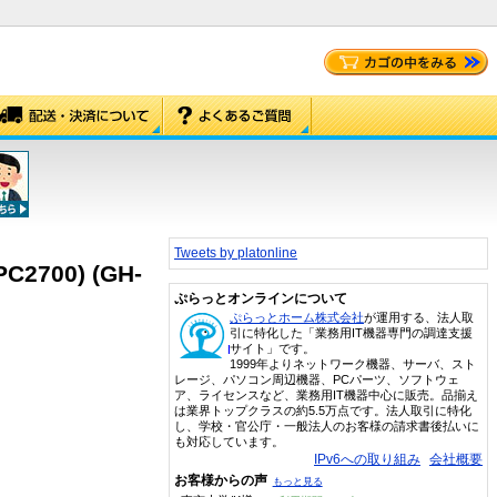
Tweets by platonline
C2700) (GH-
ぷらっとオンラインについて
ぷらっとホーム株式会社
が運用する、法人取
引に特化した「業務用IT機器専門の調達支援
サイト」です。
1999年よりネットワーク機器、サーバ、スト
レージ、パソコン周辺機器、PCパーツ、ソフトウェ
ア、ライセンスなど、業務用IT機器中心に販売。品揃え
は業界トップクラスの約5.5万点です。法人取引に特化
し、学校・官公庁・一般法人のお客様の請求書後払いに
も対応しています。
IPv6への取り組み
会社概要
お客様からの声
もっと見る