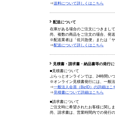
⇒
送料について詳しくはこちら
配送について
在庫がある場合のご注文につきまし
尚、複数の商品をご注文の場合、発
※配送業者は「佐川急便」または「
⇒
配送について詳しくはこちら
見積書・請求書・納品書等の発行に
■見積書について
ぷらっとオンラインでは、24時間い
※オンライン見積書発行には、一般法人
⇒
一般法人会員（BizID）の詳細はこ
⇒
見積書について詳細はこちら
■請求書について
ご注文時に希望されたお客様に関し
尚、請求書は、営業時間内での発行