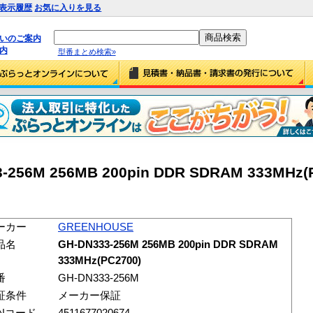
表示履歴
お気に入りを見る
払いのご案内
内
型番まとめ検索»
256M 256MB 200pin DDR SDRAM 333MHz(P
ーカー
GREENHOUSE
品名
GH-DN333-256M 256MB 200pin DDR SDRAM
333MHz(PC2700)
番
GH-DN333-256M
証条件
メーカー保証
ANコード
4511677020674