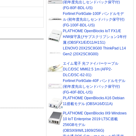
(初年度先出しセンドバック保守付)
(FG-80F-BDL-US)
Fortinet FortiGate-100F バンドルモデ
ル (初年度先出しセンドバック保守付)
(FG-100F-BDL-US)
PLAT'HOME OpenBlocks IoT FX1/E
H/W保守及びサブスクリプション1年付
属 (OBSFX1/E/D11/H1S1)
LENOVO 20X2SC8G00 ThinkPad L14
Gen2 (20X2SC8G00)
エイム電子 光ファイバーケーブル
DLC/DSC MM62.5 1m (AFP2-
DLC/DSC-62-01)
Fortinet FortiGate-40F バンドルモデル
(初年度先出しセンドバック保守付)
(FG-40F-BDL-US)
PLAT'HOME OpenBlocks A16 Debian
11搭載モデル (OBSA16/D11A)
PLAT'HOME OpenBlocks IX9 Windows
10 IoT Enterprise 2019 LTSC搭載
256GBモデル
(OBSIX9/W/L1809/256G)