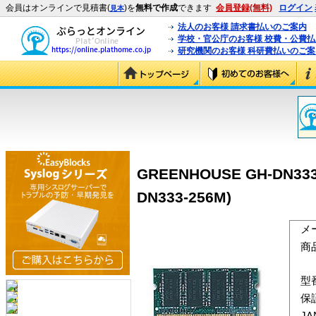
会員はオンラインで見積書(
)を
無料で作成
できます
会員登録(無料)
ログイン
見本
法人のお客様 請求書払いのご案内
学校・官公庁のお客様 校費・公費
研究機関のお客様 科研費払いのご案
GREENHOUSE GH-DN333-
DN333-256M)
メ
商
型
保
J