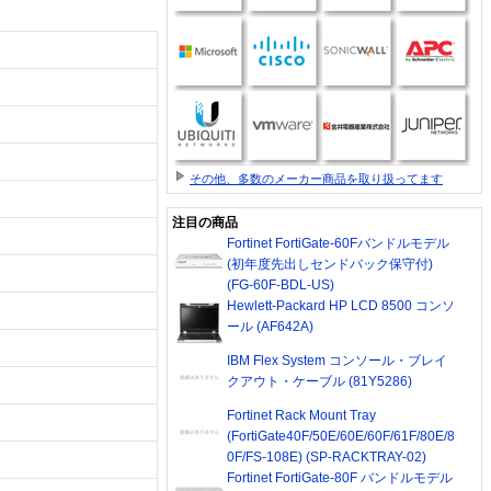
その他、多数のメーカー商品を取り扱ってます
注目の商品
Fortinet FortiGate-60Fバンドルモデル
(初年度先出しセンドバック保守付)
(FG-60F-BDL-US)
Hewlett-Packard HP LCD 8500 コンソ
ール (AF642A)
IBM Flex System コンソール・ブレイ
クアウト・ケーブル (81Y5286)
Fortinet Rack Mount Tray
(FortiGate40F/50E/60E/60F/61F/80E/8
0F/FS-108E) (SP-RACKTRAY-02)
Fortinet FortiGate-80F バンドルモデル