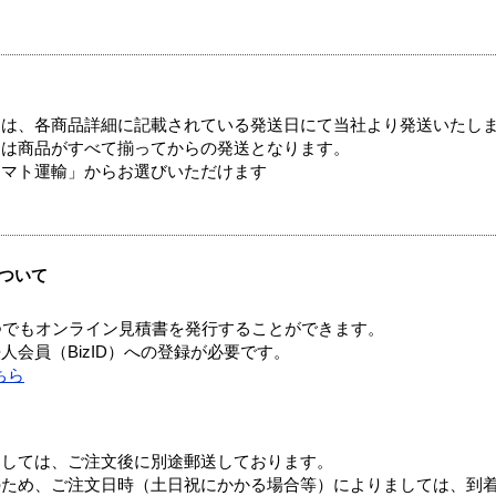
ては、各商品詳細に記載されている発送日にて当社より発送いたし
送は商品がすべて揃ってからの発送となります。
ヤマト運輸」からお選びいただけます
ついて
つでもオンライン見積書を発行することができます。
会員（BizID）への登録が必要です。
ちら
ましては、ご注文後に別途郵送しております。
のため、ご注文日時（土日祝にかかる場合等）によりましては、到