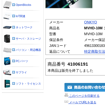
OpenBlocks
IoT関連
メーカー
ONKYO
ネットワーク
商品名
MVHD-10
型番
MVHD-10M
サーバ・ストレージ
保証条件
メーカー保
JANコード
49613300183
パソコン・周辺機器
返品について
特定商取引
PCパーツ
商品番号
41006191
本商品は販売を終了しました
サプライ
ソフト・ライセンス
このページを印刷する
メールでURLを送る