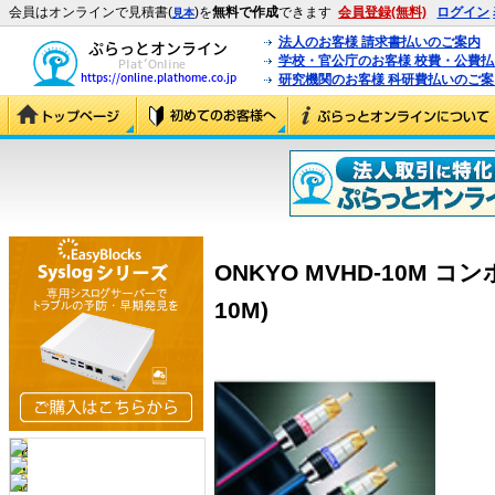
会員はオンラインで見積書(
)を
無料で作成
できます
会員登録(無料)
ログイン
見本
法人のお客様 請求書払いのご案内
学校・官公庁のお客様 校費・公費
研究機関のお客様 科研費払いのご案
ONKYO MVHD-10M コ
10M)