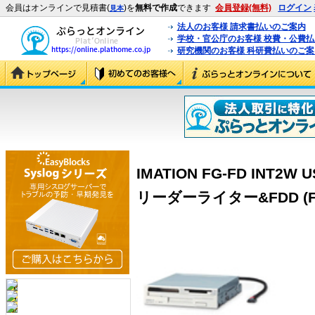
会員はオンラインで見積書(
)を
無料で作成
できます
会員登録(無料)
ログイン
見本
法人のお客様 請求書払いのご案内
学校・官公庁のお客様 校費・公費
研究機関のお客様 科研費払いのご案
IMATION FG-FD INT
リーダーライター&FDD (FG-