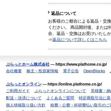
返品について
お客様のご都合による返品・交
ください。 商品開封後、または
合、返品・交換はお受けいたし
⇒
返品について詳しくはこちら
ぷらっとホーム株式会社
—
https://www.plathome.co.jp/
会社概要
株主・投資家情報
電子公告
OpenBlocks
ぷらっとオンライン
—
https://online.plathome.co.jp/
ご利用ガイド
ぷらっとオンラインについて
見積書・納
配送・決済について
よくあるご質問
特定商取引法に基
個人情報取り扱い方針
校費・公費・科研費払い取引のご