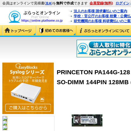
会員はオンラインで見積書(
)を
無料で作成
できます
会員登録(無料)
ログイン
見本
法人のお客様 請求書払いのご案内
学校・官公庁のお客様 校費・公費
研究機関のお客様 科研費払いのご案
PRINCETON PA144G-12
SO-DIMM 144PIN 128MB 