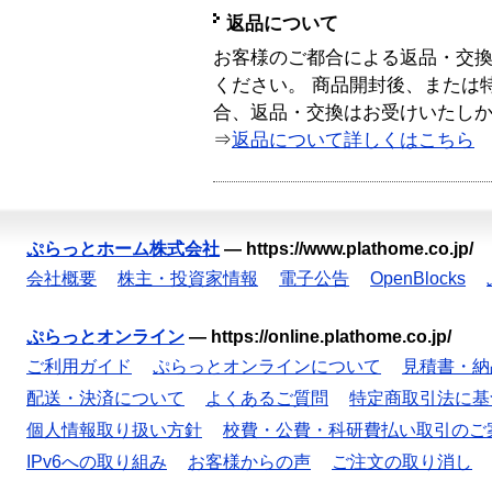
返品について
お客様のご都合による返品・交
ください。 商品開封後、または
合、返品・交換はお受けいたし
⇒
返品について詳しくはこちら
ぷらっとホーム株式会社
—
https://www.plathome.co.jp/
会社概要
株主・投資家情報
電子公告
OpenBlocks
ぷらっとオンライン
—
https://online.plathome.co.jp/
ご利用ガイド
ぷらっとオンラインについて
見積書・納
配送・決済について
よくあるご質問
特定商取引法に基
個人情報取り扱い方針
校費・公費・科研費払い取引のご
IPv6への取り組み
お客様からの声
ご注文の取り消し