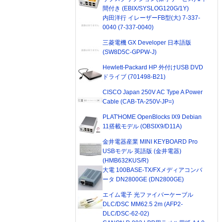
間付き (EBIX/SYSLOG120G/1Y)
内田洋行 イレーザーFB型(大) 7-337-
0040 (7-337-0040)
三菱電機 GX Developer 日本語版
(SW8D5C-GPPW-J)
Hewlett-Packard HP 外付けUSB DVD
ドライブ (701498-B21)
CISCO Japan 250V AC Type A Power
Cable (CAB-TA-250V-JP=)
PLAT'HOME OpenBlocks IX9 Debian
11搭載モデル (OBSIX9/D11A)
金井電器産業 MINI KEYBOARD Pro
USBモデル 英語版 (金井電器)
(HMB632KUS/R)
大電 100BASE-TX/FXメディアコンバ
ータ DN2800GE (DN2800GE)
エイム電子 光ファイバーケーブル
DLC/DSC MM62.5 2m (AFP2-
DLC/DSC-62-02)