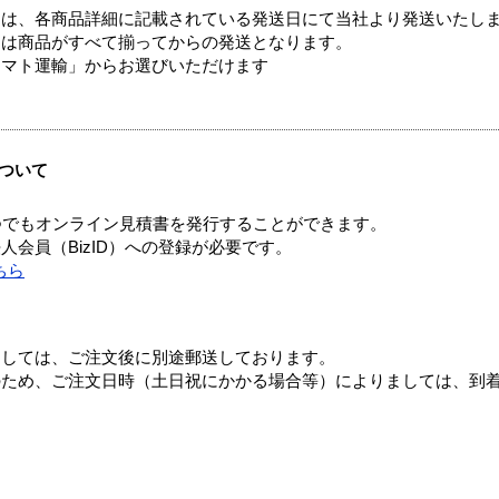
ては、各商品詳細に記載されている発送日にて当社より発送いたし
送は商品がすべて揃ってからの発送となります。
ヤマト運輸」からお選びいただけます
ついて
つでもオンライン見積書を発行することができます。
会員（BizID）への登録が必要です。
ちら
ましては、ご注文後に別途郵送しております。
のため、ご注文日時（土日祝にかかる場合等）によりましては、到