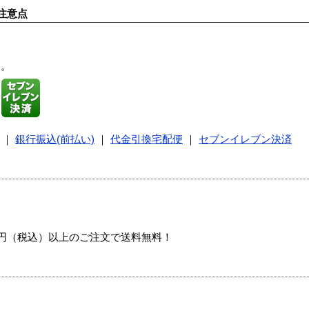
注意点
す。
｜
銀行振込(前払い)
｜
代金引換宅配便
｜
セブンイレブン決済
00円（税込）以上のご注文で送料無料！