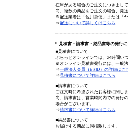
在庫がある場合のご注文につきまし
尚、複数の商品をご注文の場合、発
※配送業者は「佐川急便」または「
⇒
配送について詳しくはこちら
見積書・請求書・納品書等の発行に
■見積書について
ぷらっとオンラインでは、24時間い
※オンライン見積書発行には、一般法人
⇒
一般法人会員（BizID）の詳細はこ
⇒
見積書について詳細はこちら
■請求書について
ご注文時に希望されたお客様に関し
尚、請求書は、営業時間内での発行
場合がございます。
⇒
請求書について詳細はこちら
■納品書について
お届けする商品に同梱致します。