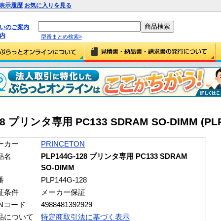
表示履歴
お気に入りを見る
払いのご案内
内
型番まとめ検索»
28 プリンタ専用 PC133 SDRAM SO-DIMM (PLP
ーカー
PRINCETON
品名
PLP144G-128 プリンタ専用 PC133 SDRAM
SO-DIMM
番
PLP144G-128
証条件
メーカー保証
ANコード
4988481392929
品について
特定商取引法に基づく表示