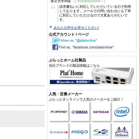
東京大学/K様
(ご利用期間2009年～)
“
請求書払いに対応していただいているので利用
しております。メールでの問い合わせにも丁寧
に対応していただけるので大変ありがたいで
す。
あなたの声をお寄せください!
公式アカウント / ページ
ぷらっとホーム社製品
当社ブランドの製品情報はこちら
人気・定番メーカー
ぷらっとオンラインで人気のメーカーをご紹介！