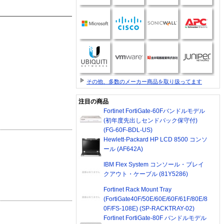
その他、多数のメーカー商品を取り扱ってます
注目の商品
Fortinet FortiGate-60Fバンドルモデル
(初年度先出しセンドバック保守付)
(FG-60F-BDL-US)
Hewlett-Packard HP LCD 8500 コンソ
ール (AF642A)
IBM Flex System コンソール・ブレイ
クアウト・ケーブル (81Y5286)
Fortinet Rack Mount Tray
(FortiGate40F/50E/60E/60F/61F/80E/8
0F/FS-108E) (SP-RACKTRAY-02)
Fortinet FortiGate-80F バンドルモデル