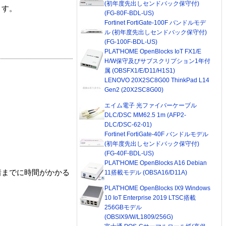
(初年度先出しセンドバック保守付)
ます。
(FG-80F-BDL-US)
Fortinet FortiGate-100F バンドルモデ
ル (初年度先出しセンドバック保守付)
(FG-100F-BDL-US)
PLAT'HOME OpenBlocks IoT FX1/E
H/W保守及びサブスクリプション1年付
属 (OBSFX1/E/D11/H1S1)
LENOVO 20X2SC8G00 ThinkPad L14
Gen2 (20X2SC8G00)
エイム電子 光ファイバーケーブル
DLC/DSC MM62.5 1m (AFP2-
DLC/DSC-62-01)
Fortinet FortiGate-40F バンドルモデル
(初年度先出しセンドバック保守付)
(FG-40F-BDL-US)
PLAT'HOME OpenBlocks A16 Debian
着までに時間がかかる
11搭載モデル (OBSA16/D11A)
PLAT'HOME OpenBlocks IX9 Windows
10 IoT Enterprise 2019 LTSC搭載
256GBモデル
(OBSIX9/W/L1809/256G)