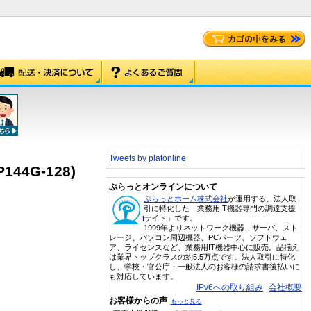
Tweets by platonline
144G-128)
ぷらっとオンラインについて
ぷらっとホーム株式会社
が運用する、法人取
引に特化した「業務用IT機器専門の調達支援
サイト」です。
1999年よりネットワーク機器、サーバ、スト
レージ、パソコン周辺機器、PCパーツ、ソフトウェ
ア、ライセンスなど、業務用IT機器中心に販売。品揃え
は業界トップクラスの約5.5万点です。法人取引に特化
し、学校・官公庁・一般法人のお客様の請求書後払いに
も対応しています。
IPv6への取り組み
会社概要
お客様からの声
もっと見る