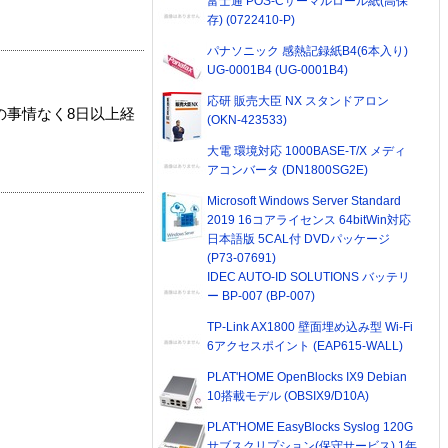
富士通 POS-Cサーマルロール紙(高保
存) (0722410-P)
パナソニック 感熱記録紙B4(6本入り)
UG-0001B4 (UG-0001B4)
応研 販売大臣 NX スタンドアロン
の事情なく8日以上経
(OKN-423533)
大電 環境対応 1000BASE-T/X メディ
アコンバータ (DN1800SG2E)
Microsoft Windows Server Standard
2019 16コアライセンス 64bitWin対応
日本語版 5CAL付 DVDパッケージ
(P73-07691)
IDEC AUTO-ID SOLUTIONS バッテリ
ー BP-007 (BP-007)
TP-Link AX1800 壁面埋め込み型 Wi-Fi
6アクセスポイント (EAP615-WALL)
PLAT'HOME OpenBlocks IX9 Debian
10搭載モデル (OBSIX9/D10A)
PLAT'HOME EasyBlocks Syslog 120G
サブスクリプション(保守サービス) 1年