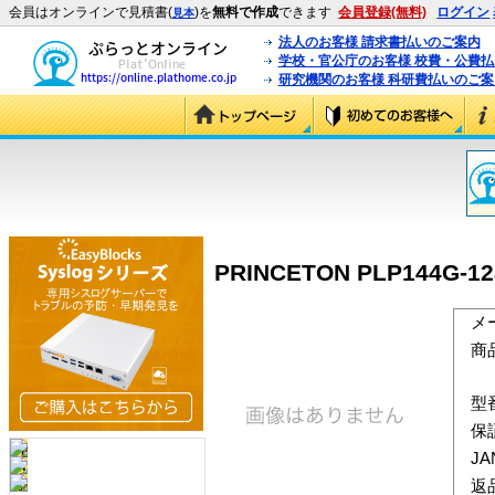
会員はオンラインで見積書(
)を
無料で作成
できます
会員登録(無料)
ログイン
見本
法人のお客様 請求書払いのご案内
学校・官公庁のお客様 校費・公費
研究機関のお客様 科研費払いのご案
PRINCETON PLP144G-1
メ
商
型
保
J
返