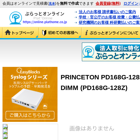
会員はオンラインで見積書(
)を
無料で作成
できます
会員登録(無料)
ログイン
見本
法人のお客様 請求書払いのご案内
学校・官公庁のお客様 校費・公費
研究機関のお客様 科研費払いのご案
PRINCETON PD168G-12
DIMM (PD168G-128Z)