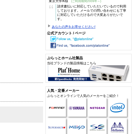
東京大学/K様
(ご利用期間2009年～)
“
請求書払いに対応していただいているので利用
しております。メールでの問い合わせにも丁寧
に対応していただけるので大変ありがたいで
す。
あなたの声をお寄せください!
公式アカウント / ページ
ぷらっとホーム社製品
当社ブランドの製品情報はこちら
人気・定番メーカー
ぷらっとオンラインで人気のメーカーをご紹介！