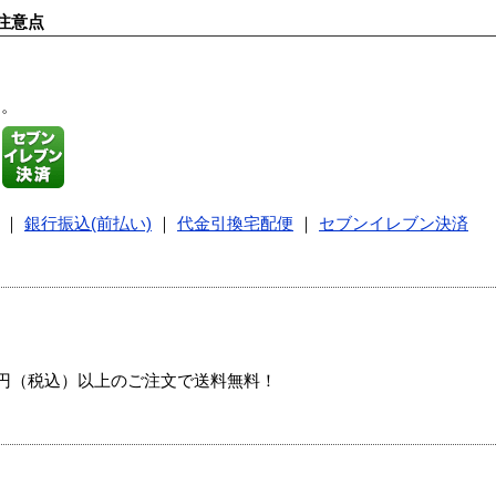
注意点
す。
｜
銀行振込(前払い)
｜
代金引換宅配便
｜
セブンイレブン決済
00円（税込）以上のご注文で送料無料！