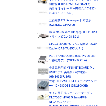
間付き (EBIX/SYSLOG120G/1Y)
内田洋行 イレーザーFB型(大) 7-337-
0040 (7-337-0040)
三菱電機 GX Developer 日本語版
(SW8D5C-GPPW-J)
Hewlett-Packard HP 外付けUSB DVD
ドライブ (701498-B21)
CISCO Japan 250V AC Type A Power
Cable (CAB-TA-250V-JP=)
PLAT'HOME OpenBlocks IX9 Debian
11搭載モデル (OBSIX9/D11A)
金井電器産業 MINI KEYBOARD Pro
USBモデル 英語版 (金井電器)
(HMB632KUS/R)
大電 100BASE-TX/FXメディアコンバ
ータ DN2800GE (DN2800GE)
エイム電子 光ファイバーケーブル
DLC/DSC MM62.5 2m (AFP2-
DLC/DSC-62-02)