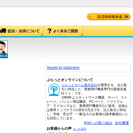
Tweets by platonline
ぷらっとオンラインについて
ぷらっとホーム株式会社
が運用する、法人取
引に特化した「業務用IT機器専門の調達支援
サイト」です。
1999年よりネットワーク機器、サーバ、スト
レージ、パソコン周辺機器、PCパーツ、ソフトウェ
ア、ライセンスなど、業務用IT機器中心に販売。品揃え
は業界トップクラスの約5.5万点です。法人取引に特化
し、学校・官公庁・一般法人のお客様の請求書後払いに
も対応しています。
IPv6への取り組み
会社概要
お客様からの声
もっと見る