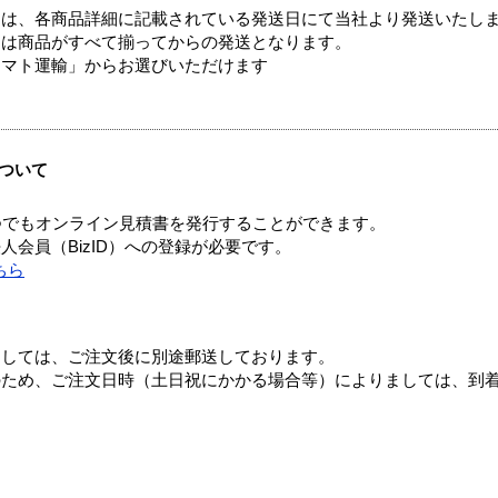
ては、各商品詳細に記載されている発送日にて当社より発送いたし
送は商品がすべて揃ってからの発送となります。
ヤマト運輸」からお選びいただけます
ついて
つでもオンライン見積書を発行することができます。
会員（BizID）への登録が必要です。
ちら
ましては、ご注文後に別途郵送しております。
のため、ご注文日時（土日祝にかかる場合等）によりましては、到