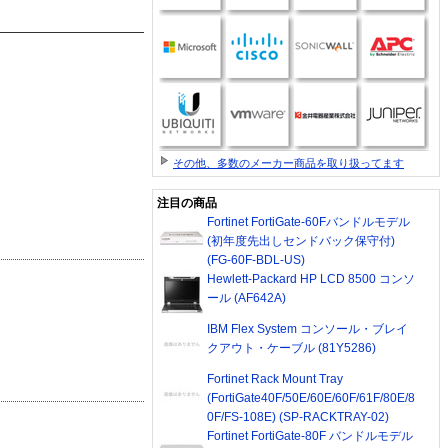
その他、多数のメーカー商品を取り扱ってます
注目の商品
Fortinet FortiGate-60Fバンドルモデル
(初年度先出しセンドバック保守付)
(FG-60F-BDL-US)
Hewlett-Packard HP LCD 8500 コンソ
ール (AF642A)
IBM Flex System コンソール・ブレイ
クアウト・ケーブル (81Y5286)
Fortinet Rack Mount Tray
(FortiGate40F/50E/60E/60F/61F/80E/8
0F/FS-108E) (SP-RACKTRAY-02)
Fortinet FortiGate-80F バンドルモデル