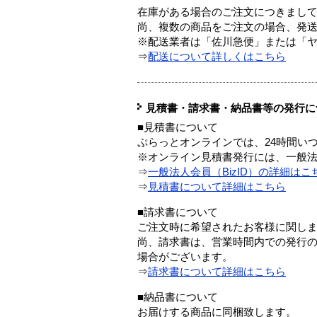
在庫がある場合のご注文につきまし
尚、複数の商品をご注文の場合、発
※配送業者は「佐川急便」または「
⇒
配送について詳しくはこちら
見積書・請求書・納品書等の発行に
■見積書について
ぷらっとオンラインでは、24時間い
※オンライン見積書発行には、一般法人
⇒
一般法人会員（BizID）の詳細はこ
⇒
見積書について詳細はこちら
■請求書について
ご注文時に希望されたお客様に関し
尚、請求書は、営業時間内での発行
場合がございます。
⇒
請求書について詳細はこちら
■納品書について
お届けする商品に同梱致します。