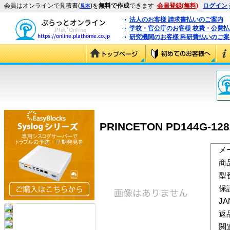
会員はオンラインで見積書(
)を
無料で作成
できます
会員登録(無料)
ログイン
見本
法人のお客様 請求書払いのご案内
学校・官公庁のお客様 校費・公費
研究機関のお客様 科研費払いのご案
PRINCETON PD144G-128
メ
商
型
保
J
返
関