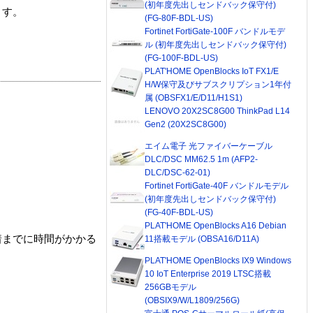
(初年度先出しセンドバック保守付)
ます。
(FG-80F-BDL-US)
Fortinet FortiGate-100F バンドルモデ
ル (初年度先出しセンドバック保守付)
(FG-100F-BDL-US)
PLAT'HOME OpenBlocks IoT FX1/E
H/W保守及びサブスクリプション1年付
属 (OBSFX1/E/D11/H1S1)
LENOVO 20X2SC8G00 ThinkPad L14
Gen2 (20X2SC8G00)
エイム電子 光ファイバーケーブル
DLC/DSC MM62.5 1m (AFP2-
DLC/DSC-62-01)
Fortinet FortiGate-40F バンドルモデル
(初年度先出しセンドバック保守付)
(FG-40F-BDL-US)
PLAT'HOME OpenBlocks A16 Debian
着までに時間がかかる
11搭載モデル (OBSA16/D11A)
PLAT'HOME OpenBlocks IX9 Windows
10 IoT Enterprise 2019 LTSC搭載
256GBモデル
(OBSIX9/W/L1809/256G)