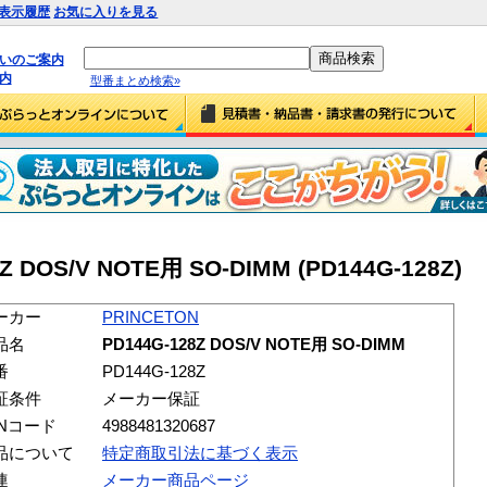
表示履歴
お気に入りを見る
払いのご案内
内
型番まとめ検索»
Z DOS/V NOTE用 SO-DIMM (PD144G-128Z)
ーカー
PRINCETON
品名
PD144G-128Z DOS/V NOTE用 SO-DIMM
番
PD144G-128Z
証条件
メーカー保証
ANコード
4988481320687
品について
特定商取引法に基づく表示
連
メーカー商品ページ