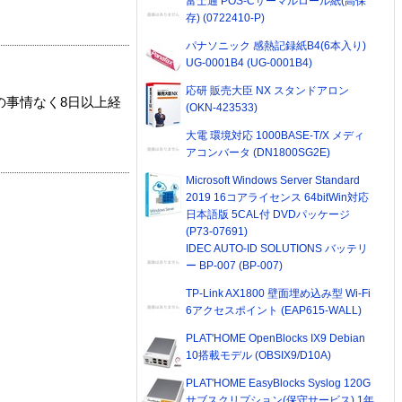
富士通 POS-Cサーマルロール紙(高保
存) (0722410-P)
パナソニック 感熱記録紙B4(6本入り)
UG-0001B4 (UG-0001B4)
応研 販売大臣 NX スタンドアロン
の事情なく8日以上経
(OKN-423533)
大電 環境対応 1000BASE-T/X メディ
アコンバータ (DN1800SG2E)
Microsoft Windows Server Standard
2019 16コアライセンス 64bitWin対応
日本語版 5CAL付 DVDパッケージ
(P73-07691)
IDEC AUTO-ID SOLUTIONS バッテリ
ー BP-007 (BP-007)
TP-Link AX1800 壁面埋め込み型 Wi-Fi
6アクセスポイント (EAP615-WALL)
PLAT'HOME OpenBlocks IX9 Debian
10搭載モデル (OBSIX9/D10A)
PLAT'HOME EasyBlocks Syslog 120G
サブスクリプション(保守サービス) 1年