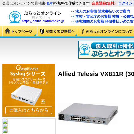
会員はオンラインで見積書(
)を
無料で作成
できます
会員登録(無料)
ログイン
見本
法人のお客様 請求書払いのご案内
学校・官公庁のお客様 校費・公費
研究機関のお客様 科研費払いのご案
Allied Telesis VX811R (3