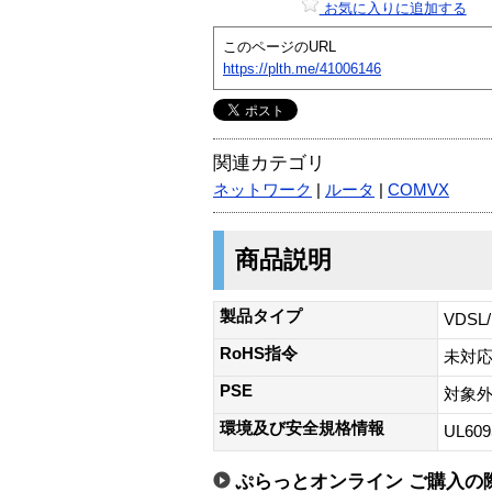
お気に入りに追加する
このページのURL
https://plth.me/41006146
関連カテゴリ
ネットワーク
|
ルータ
|
COMVX
商品説明
製品タイプ
VDSL
RoHS指令
未対
PSE
対象外
環境及び安全規格情報
UL609
ぷらっとオンライン ご購入の