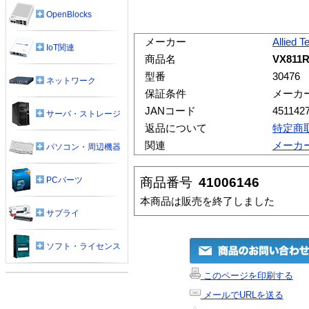
OpenBlocks
メーカー
Allied T
IoT関連
商品名
VX811
型番
30476
ネットワーク
保証条件
メーカ
JANコード
451142
サーバ・ストレージ
返品について
特定商
関連
メーカ
パソコン・周辺機器
商品番号
41006146
PCパーツ
本商品は販売を終了しました
サプライ
ソフト・ライセンス
このページを印刷する
メールでURLを送る