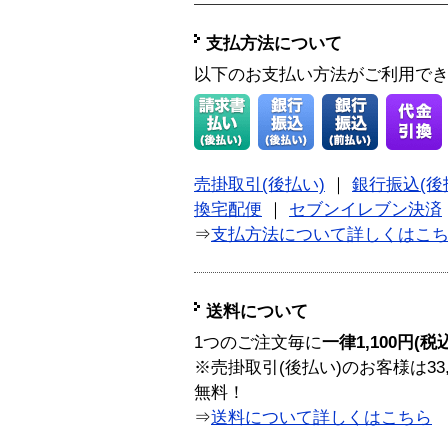
支払方法について
以下のお支払い方法がご利用で
売掛取引(後払い)
｜
銀行振込(後
換宅配便
｜
セブンイレブン決済
⇒
支払方法について詳しくはこ
送料について
1つのご注文毎に
一律1,100円(税
※売掛取引(後払い)のお客様は33
無料！
⇒
送料について詳しくはこちら