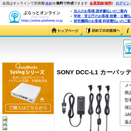
会員はオンラインで見積書(
)を
無料で作成
できます
会員登録(無料)
ログイン
見本
法人のお客様 請求書払いのご案内
学校・官公庁のお客様 校費・公費
研究機関のお客様 科研費払いのご案
SONY DCC-L1 カーバッ
メ
商
型
保
J
返