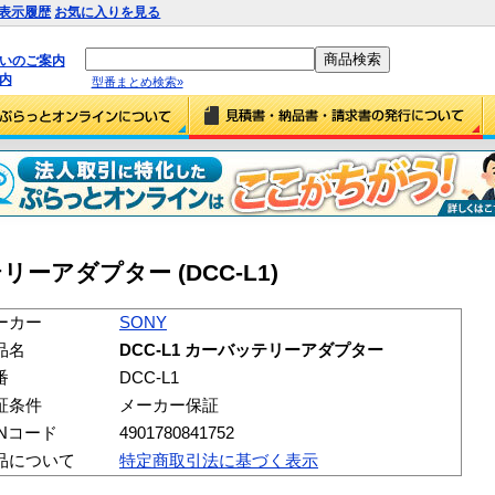
表示履歴
お気に入りを見る
払いのご案内
内
型番まとめ検索»
テリーアダプター (DCC-L1)
ーカー
SONY
品名
DCC-L1 カーバッテリーアダプター
番
DCC-L1
証条件
メーカー保証
ANコード
4901780841752
品について
特定商取引法に基づく表示