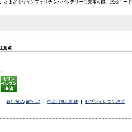
より、さまざまなインフォリチウムバッテリーに充電可能。接続コード DK
注意点
す。
｜
銀行振込(前払い)
｜
代金引換宅配便
｜
セブンイレブン決済