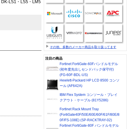
-LS1・LS5・LM5
その他、多数のメーカー商品を取り扱ってます
注目の商品
Fortinet FortiGate-60Fバンドルモデル
(初年度先出しセンドバック保守付)
(FG-60F-BDL-US)
Hewlett-Packard HP LCD 8500 コンソ
ール (AF642A)
IBM Flex System コンソール・ブレイ
クアウト・ケーブル (81Y5286)
Fortinet Rack Mount Tray
(FortiGate40F/50E/60E/60F/61F/80E/8
0F/FS-108E) (SP-RACKTRAY-02)
Fortinet FortiGate-80F バンドルモデル