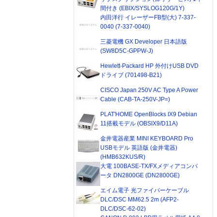
間付き (EBIX/SYSLOG120G/1Y)
内田洋行 イレーザーFB型(大) 7-337-
0040 (7-337-0040)
三菱電機 GX Developer 日本語版
(SW8D5C-GPPW-J)
Hewlett-Packard HP 外付けUSB DVD
ドライブ (701498-B21)
CISCO Japan 250V AC Type A Power
Cable (CAB-TA-250V-JP=)
PLAT'HOME OpenBlocks IX9 Debian
11搭載モデル (OBSIX9/D11A)
金井電器産業 MINI KEYBOARD Pro
USBモデル 英語版 (金井電器)
(HMB632KUS/R)
大電 100BASE-TX/FXメディアコンバ
ータ DN2800GE (DN2800GE)
エイム電子 光ファイバーケーブル
DLC/DSC MM62.5 2m (AFP2-
DLC/DSC-62-02)