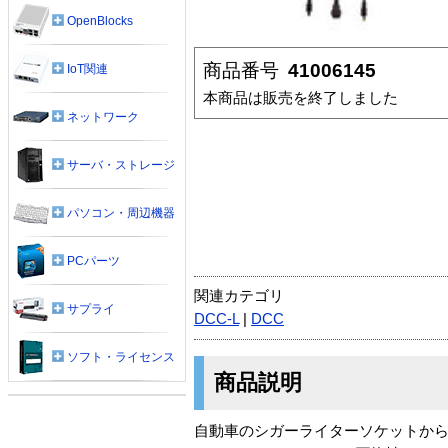
OpenBlocks
商品番号
41006145
IoT関連
本商品は販売を終了しました
ネットワーク
サーバ・ストレージ
パソコン・周辺機器
PCパーツ
関連カテゴリ
サプライ
DCC-L
|
DCC
ソフト・ライセンス
商品説明
自動車のシガーライターソケットから