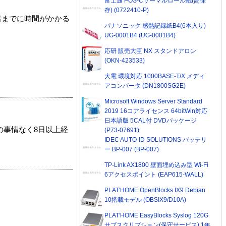
富士通 POS-Cサーマルロール紙(高保
存) (0722410-P)
着までに時間がかかる
パナソニック 感熱記録紙B4(6本入り)
UG-0001B4 (UG-0001B4)
応研 販売大臣 NX スタンドアロン
(OKN-423533)
大電 環境対応 1000BASE-T/X メディ
アコンバータ (DN1800SG2E)
Microsoft Windows Server Standard
2019 16コアライセンス 64bitWin対応
日本語版 5CAL付 DVDパッケージ
の事情なく8日以上経
(P73-07691)
IDEC AUTO-ID SOLUTIONS バッテリ
ー BP-007 (BP-007)
TP-Link AX1800 壁面埋め込み型 Wi-Fi
6アクセスポイント (EAP615-WALL)
PLAT'HOME OpenBlocks IX9 Debian
10搭載モデル (OBSIX9/D10A)
PLAT'HOME EasyBlocks Syslog 120G
サブスクリプション(保守サービス) 1年