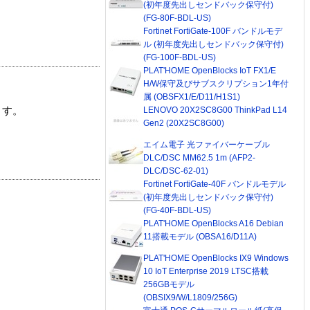
(初年度先出しセンドバック保守付)
(FG-80F-BDL-US)
Fortinet FortiGate-100F バンドルモデ
ル (初年度先出しセンドバック保守付)
(FG-100F-BDL-US)
PLAT'HOME OpenBlocks IoT FX1/E
H/W保守及びサブスクリプション1年付
属 (OBSFX1/E/D11/H1S1)
LENOVO 20X2SC8G00 ThinkPad L14
ます。
Gen2 (20X2SC8G00)
エイム電子 光ファイバーケーブル
DLC/DSC MM62.5 1m (AFP2-
DLC/DSC-62-01)
Fortinet FortiGate-40F バンドルモデル
(初年度先出しセンドバック保守付)
(FG-40F-BDL-US)
PLAT'HOME OpenBlocks A16 Debian
11搭載モデル (OBSA16/D11A)
PLAT'HOME OpenBlocks IX9 Windows
10 IoT Enterprise 2019 LTSC搭載
256GBモデル
(OBSIX9/W/L1809/256G)