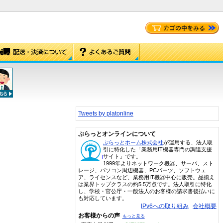
Tweets by platonline
ぷらっとオンラインについて
ぷらっとホーム株式会社
が運用する、法人取
引に特化した「業務用IT機器専門の調達支援
サイト」です。
1999年よりネットワーク機器、サーバ、スト
レージ、パソコン周辺機器、PCパーツ、ソフトウェ
ア、ライセンスなど、業務用IT機器中心に販売。品揃え
は業界トップクラスの約5.5万点です。法人取引に特化
し、学校・官公庁・一般法人のお客様の請求書後払いに
も対応しています。
IPv6への取り組み
会社概要
お客様からの声
もっと見る