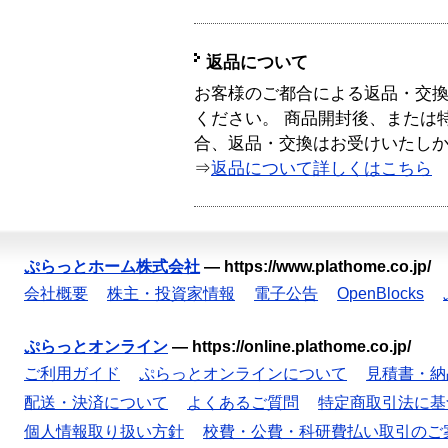
返品について
お客様のご都合による返品・交
ください。 商品開封後、または
合、返品・交換はお受けいたし
⇒
返品について詳しくはこちら
ぷらっとホーム株式会社
—
https://www.plathome.co.jp/
会社概要
株主・投資家情報
電子公告
OpenBlocks
ぷらっとオンライン
—
https://online.plathome.co.jp/
ご利用ガイド
ぷらっとオンラインについて
見積書・納
配送・決済について
よくあるご質問
特定商取引法に基
個人情報取り扱い方針
校費・公費・科研費払い取引のご