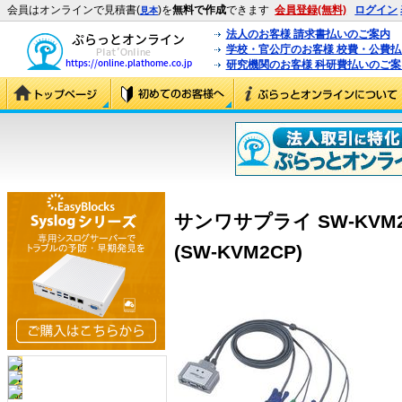
会員はオンラインで見積書(
)を
無料で作成
できます
会員登録(無料)
ログイン
見本
法人のお客様 請求書払いのご案内
学校・官公庁のお客様 校費・公費
研究機関のお客様 科研費払いのご案
サンワサプライ SW-KVM2C
(SW-KVM2CP)