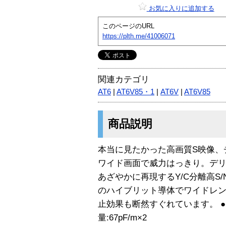
お気に入りに追加する
このページのURL
https://plth.me/41006071
関連カテゴリ
AT6
|
AT6V85・1
|
AT6V
|
AT6V85
商品説明
本当に見たかった高画質S映像、チ
ワイド画面で威力はっきり。デ
あざやかに再現するY/C分離高S/N
のハイブリット導体でワイドレ
止効果も断然すぐれています。 ●
量:67pF/m×2