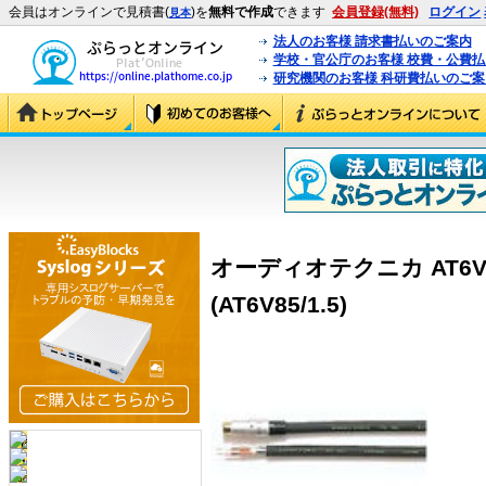
会員はオンラインで見積書(
)を
無料で作成
できます
会員登録(無料)
ログイン
見本
法人のお客様 請求書払いのご案内
学校・官公庁のお客様 校費・公費
研究機関のお客様 科研費払いのご案
オーディオテクニカ AT6V8
(AT6V85/1.5)