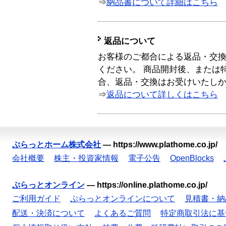
⇒
納品書について詳細はこちら
返品について
お客様のご都合による返品・交
ください。 商品開封後、または
合、返品・交換はお受けいたし
⇒
返品について詳しくはこちら
ぷらっとホーム株式会社
—
https://www.plathome.co.jp/
会社概要
株主・投資家情報
電子公告
OpenBlocks
ぷらっとオンライン
—
https://online.plathome.co.jp/
ご利用ガイド
ぷらっとオンラインについて
見積書・納
配送・決済について
よくあるご質問
特定商取引法に基