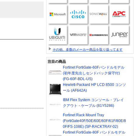
その他、多数のメーカー商品を取り扱ってます
注目の商品
Fortinet FortiGate-60Fバンドルモデル
(初年度先出しセンドバック保守付)
(FG-60F-BDL-US)
Hewlett-Packard HP LCD 8500 コンソ
ール (AF642A)
IBM Flex System コンソール・ブレイ
クアウト・ケーブル (81Y5286)
Fortinet Rack Mount Tray
(FortiGate40F/50E/60E/60F/61F/80E/8
0F/FS-108E) (SP-RACKTRAY-02)
Fortinet FortiGate-80F バンドルモデル