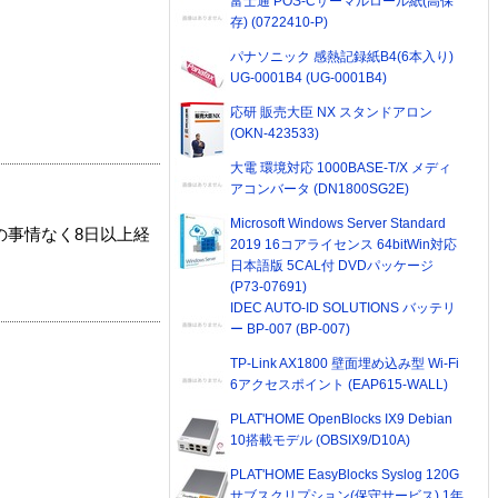
富士通 POS-Cサーマルロール紙(高保
存) (0722410-P)
パナソニック 感熱記録紙B4(6本入り)
UG-0001B4 (UG-0001B4)
応研 販売大臣 NX スタンドアロン
(OKN-423533)
大電 環境対応 1000BASE-T/X メディ
アコンバータ (DN1800SG2E)
Microsoft Windows Server Standard
の事情なく8日以上経
2019 16コアライセンス 64bitWin対応
日本語版 5CAL付 DVDパッケージ
(P73-07691)
IDEC AUTO-ID SOLUTIONS バッテリ
ー BP-007 (BP-007)
TP-Link AX1800 壁面埋め込み型 Wi-Fi
6アクセスポイント (EAP615-WALL)
PLAT'HOME OpenBlocks IX9 Debian
10搭載モデル (OBSIX9/D10A)
PLAT'HOME EasyBlocks Syslog 120G
サブスクリプション(保守サービス) 1年