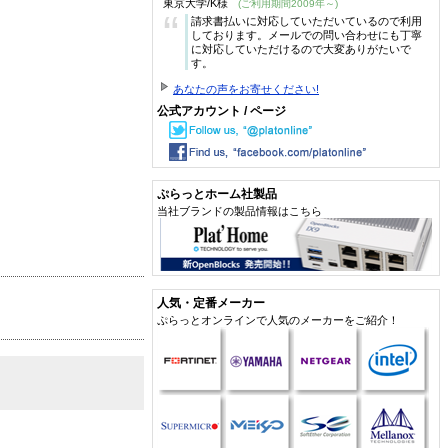
東京大学/K様
(ご利用期間2009年～)
“
請求書払いに対応していただいているので利用
しております。メールでの問い合わせにも丁寧
に対応していただけるので大変ありがたいで
す。
あなたの声をお寄せください!
公式アカウント / ページ
ぷらっとホーム社製品
当社ブランドの製品情報はこちら
人気・定番メーカー
ぷらっとオンラインで人気のメーカーをご紹介！