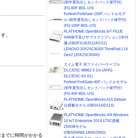
(初年度先出しセンドバック保守付)
(FG-80F-BDL-US)
Fortinet FortiGate-100F バンドルモデ
ル (初年度先出しセンドバック保守付)
(FG-100F-BDL-US)
PLAT'HOME OpenBlocks IoT FX1/E
ます。
H/W保守及びサブスクリプション1年付
属 (OBSFX1/E/D11/H1S1)
LENOVO 20X2SC8G00 ThinkPad L14
Gen2 (20X2SC8G00)
エイム電子 光ファイバーケーブル
DLC/DSC MM62.5 1m (AFP2-
DLC/DSC-62-01)
Fortinet FortiGate-40F バンドルモデル
(初年度先出しセンドバック保守付)
(FG-40F-BDL-US)
PLAT'HOME OpenBlocks A16 Debian
11搭載モデル (OBSA16/D11A)
PLAT'HOME OpenBlocks IX9 Windows
10 IoT Enterprise 2019 LTSC搭載
256GBモデル
(OBSIX9/W/L1809/256G)
着までに時間がかかる