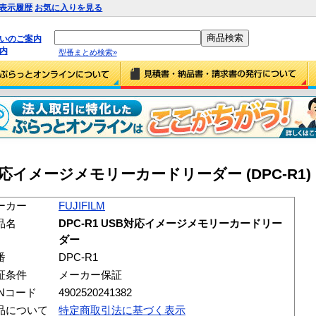
表示履歴
お気に入りを見る
払いのご案内
内
型番まとめ検索»
USB対応イメージメモリーカードリーダー (DPC-R1)
ーカー
FUJIFILM
品名
DPC-R1 USB対応イメージメモリーカードリー
ダー
番
DPC-R1
証条件
メーカー保証
ANコード
4902520241382
品について
特定商取引法に基づく表示