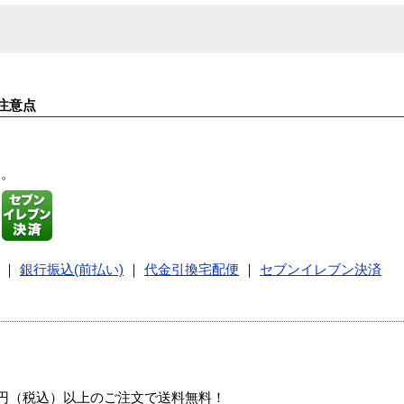
注意点
す。
｜
銀行振込(前払い)
｜
代金引換宅配便
｜
セブンイレブン決済
00円（税込）以上のご注文で送料無料！