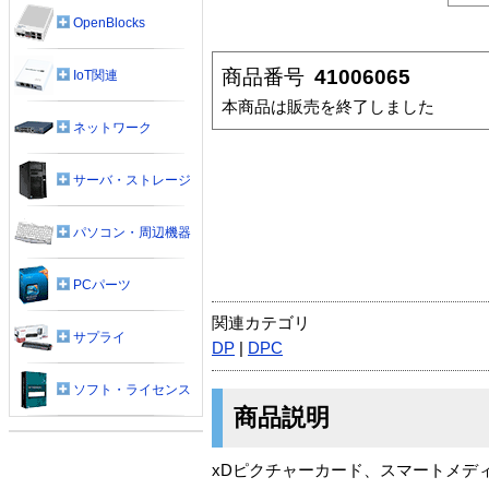
OpenBlocks
商品番号
41006065
IoT関連
本商品は販売を終了しました
ネットワーク
サーバ・ストレージ
パソコン・周辺機器
PCパーツ
関連カテゴリ
サプライ
DP
|
DPC
ソフト・ライセンス
商品説明
xDピクチャーカード、スマートメデ