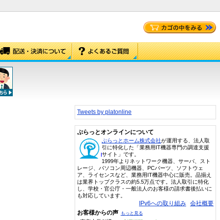
Tweets by platonline
ぷらっとオンラインについて
ぷらっとホーム株式会社
が運用する、法人取
引に特化した「業務用IT機器専門の調達支援
サイト」です。
1999年よりネットワーク機器、サーバ、スト
レージ、パソコン周辺機器、PCパーツ、ソフトウェ
ア、ライセンスなど、業務用IT機器中心に販売。品揃え
は業界トップクラスの約5.5万点です。法人取引に特化
し、学校・官公庁・一般法人のお客様の請求書後払いに
も対応しています。
IPv6への取り組み
会社概要
お客様からの声
もっと見る