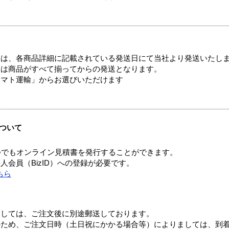
ては、各商品詳細に記載されている発送日にて当社より発送いたし
送は商品がすべて揃ってからの発送となります。
ヤマト運輸」からお選びいただけます
ついて
つでもオンライン見積書を発行することができます。
会員（BizID）への登録が必要です。
ちら
ましては、ご注文後に別途郵送しております。
のため、ご注文日時（土日祝にかかる場合等）によりましては、到