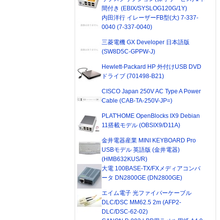
間付き (EBIX/SYSLOG120G/1Y)
内田洋行 イレーザーFB型(大) 7-337-
0040 (7-337-0040)
三菱電機 GX Developer 日本語版
(SW8D5C-GPPW-J)
Hewlett-Packard HP 外付けUSB DVD
ドライブ (701498-B21)
CISCO Japan 250V AC Type A Power
Cable (CAB-TA-250V-JP=)
PLAT'HOME OpenBlocks IX9 Debian
11搭載モデル (OBSIX9/D11A)
金井電器産業 MINI KEYBOARD Pro
USBモデル 英語版 (金井電器)
(HMB632KUS/R)
大電 100BASE-TX/FXメディアコンバ
ータ DN2800GE (DN2800GE)
エイム電子 光ファイバーケーブル
DLC/DSC MM62.5 2m (AFP2-
DLC/DSC-62-02)