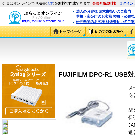
会員はオンラインで見積書(
)を
無料で作成
できます
会員登録(無料)
ログイン
見本
法人のお客様 請求書払いのご案内
学校・官公庁のお客様 校費・公費
研究機関のお客様 科研費払いのご案
FUJIFILM DPC-R1 
メ
商
型
保
J
返