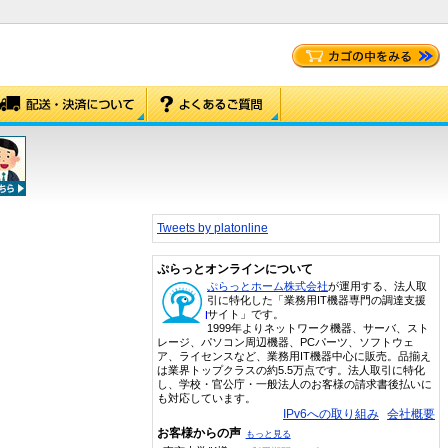
Tweets by platonline
ぷらっとオンラインについて
ぷらっとホーム株式会社
が運用する、法人取
引に特化した「業務用IT機器専門の調達支援
サイト」です。
1999年よりネットワーク機器、サーバ、スト
レージ、パソコン周辺機器、PCパーツ、ソフトウェ
ア、ライセンスなど、業務用IT機器中心に販売。品揃え
は業界トップクラスの約5.5万点です。法人取引に特化
し、学校・官公庁・一般法人のお客様の請求書後払いに
も対応しています。
IPv6への取り組み
会社概要
お客様からの声
もっと見る