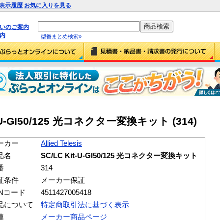
表示履歴
お気に入りを見る
払いのご案内
内
型番まとめ検索»
 Kit-U-GI50/125 光コネクター変換キット (314)
ーカー
Allied Telesis
品名
SC/LC Kit-U-GI50/125 光コネクター変換キット
番
314
証条件
メーカー保証
ANコード
4511427005418
品について
特定商取引法に基づく表示
連
メーカー商品ページ