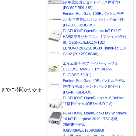
(初年度先出しセンドバック保守付)
(FG-80F-BDL-US)
Fortinet FortiGate-100F バンドルモデ
ル (初年度先出しセンドバック保守付)
(FG-100F-BDL-US)
PLAT'HOME OpenBlocks IoT FX1/E
H/W保守及びサブスクリプション1年付
属 (OBSFX1/E/D11/H1S1)
LENOVO 20X2SC8G00 ThinkPad L14
Gen2 (20X2SC8G00)
エイム電子 光ファイバーケーブル
DLC/DSC MM62.5 1m (AFP2-
DLC/DSC-62-01)
Fortinet FortiGate-40F バンドルモデル
(初年度先出しセンドバック保守付)
着までに時間がかかる
(FG-40F-BDL-US)
PLAT'HOME OpenBlocks A16 Debian
11搭載モデル (OBSA16/D11A)
PLAT'HOME OpenBlocks IX9 Windows
10 IoT Enterprise 2019 LTSC搭載
256GBモデル
(OBSIX9/W/L1809/256G)