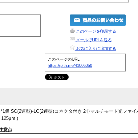
このページを印刷する
メールでURLを送る
お気に入りに追加する
このページのURL
https://plth.me/41006050
タ)*1個 SC(2連型)-LC(2連型)コネクタ付き 2心マルチモード光フ
125μm )
注意点