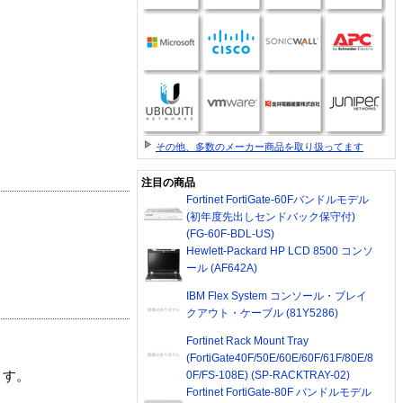
その他、多数のメーカー商品を取り扱ってます
注目の商品
Fortinet FortiGate-60Fバンドルモデル
(初年度先出しセンドバック保守付)
(FG-60F-BDL-US)
Hewlett-Packard HP LCD 8500 コンソ
ール (AF642A)
IBM Flex System コンソール・ブレイ
クアウト・ケーブル (81Y5286)
Fortinet Rack Mount Tray
(FortiGate40F/50E/60E/60F/61F/80E/8
0F/FS-108E) (SP-RACKTRAY-02)
ます。
Fortinet FortiGate-80F バンドルモデル