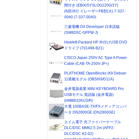
間付き (EBIX/SYSLOG120G/1Y)
内田洋行 イレーザーFB型(大) 7-337-
0040 (7-337-0040)
三菱電機 GX Developer 日本語版
(SW8D5C-GPPW-J)
Hewlett-Packard HP 外付けUSB DVD
ドライブ (701498-B21)
CISCO Japan 250V AC Type A Power
Cable (CAB-TA-250V-JP=)
PLAT'HOME OpenBlocks IX9 Debian
11搭載モデル (OBSIX9/D11A)
金井電器産業 MINI KEYBOARD Pro
USBモデル 英語版 (金井電器)
(HMB632KUS/R)
大電 100BASE-TX/FXメディアコンバ
ータ DN2800GE (DN2800GE)
エイム電子 光ファイバーケーブル
DLC/DSC MM62.5 2m (AFP2-
DLC/DSC-62-02)