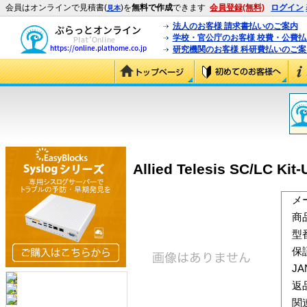
会員はオンラインで見積書(
)を
無料で作成
できます
会員登録(無料)
ログイン
見本
法人のお客様 請求書払いのご案内
学校・官公庁のお客様 校費・公費
研究機関のお客様 科研費払いのご案
Allied Telesis SC/LC
メ
商
型
保
J
返
関