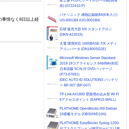
富士通 POS-Cサーマルロール紙(高保
存) (0722410-P)
パナソニック 感熱記録紙B4(6本入り)
の事情なく8日以上経
UG-0001B4 (UG-0001B4)
応研 販売大臣 NX スタンドアロン
(OKN-423533)
大電 環境対応 1000BASE-T/X メディ
アコンバータ (DN1800SG2E)
Microsoft Windows Server Standard
2019 16コアライセンス 64bitWin対応
日本語版 5CAL付 DVDパッケージ
(P73-07691)
IDEC AUTO-ID SOLUTIONS バッテリ
ー BP-007 (BP-007)
TP-Link AX1800 壁面埋め込み型 Wi-Fi
6アクセスポイント (EAP615-WALL)
PLAT'HOME OpenBlocks IX9 Debian
10搭載モデル (OBSIX9/D10A)
PLAT'HOME EasyBlocks Syslog 120G
サブスクリプション(保守サービス) 1年