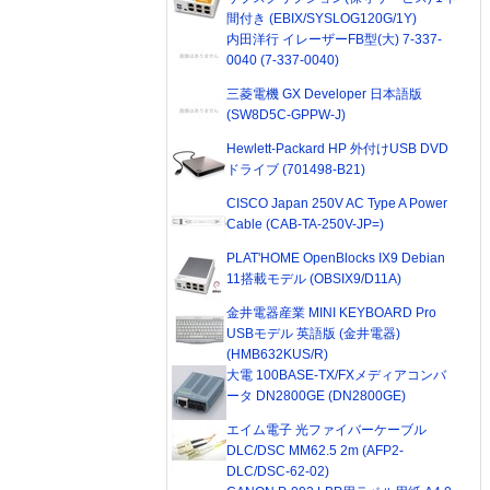
間付き (EBIX/SYSLOG120G/1Y)
内田洋行 イレーザーFB型(大) 7-337-
0040 (7-337-0040)
三菱電機 GX Developer 日本語版
(SW8D5C-GPPW-J)
Hewlett-Packard HP 外付けUSB DVD
ドライブ (701498-B21)
CISCO Japan 250V AC Type A Power
Cable (CAB-TA-250V-JP=)
PLAT'HOME OpenBlocks IX9 Debian
11搭載モデル (OBSIX9/D11A)
金井電器産業 MINI KEYBOARD Pro
USBモデル 英語版 (金井電器)
(HMB632KUS/R)
大電 100BASE-TX/FXメディアコンバ
ータ DN2800GE (DN2800GE)
エイム電子 光ファイバーケーブル
DLC/DSC MM62.5 2m (AFP2-
DLC/DSC-62-02)