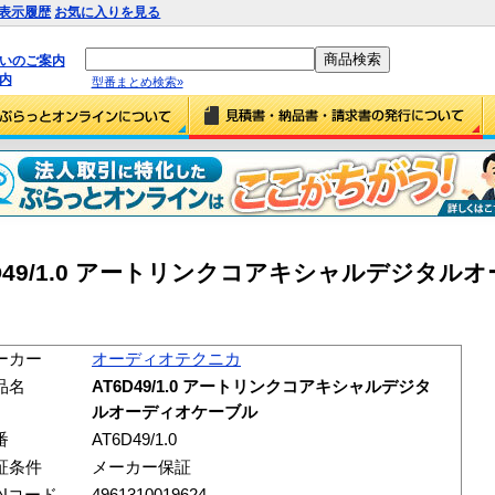
表示履歴
お気に入りを見る
払いのご案内
内
型番まとめ検索»
D49/1.0 アートリンクコアキシャルデジタル
ーカー
オーディオテクニカ
品名
AT6D49/1.0 アートリンクコアキシャルデジタ
ルオーディオケーブル
番
AT6D49/1.0
証条件
メーカー保証
ANコード
4961310019624