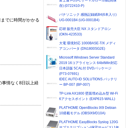
富士通 POS-Cサーマルロール紙(高保
存) (0722410-P)
パナソニック 感熱記録紙B4(6本入り)
着までに時間がかかる
UG-0001B4 (UG-0001B4)
応研 販売大臣 NX スタンドアロン
(OKN-423533)
大電 環境対応 1000BASE-T/X メディ
アコンバータ (DN1800SG2E)
Microsoft Windows Server Standard
2019 16コアライセンス 64bitWin対応
日本語版 5CAL付 DVDパッケージ
(P73-07691)
IDEC AUTO-ID SOLUTIONS バッテリ
の事情なく8日以上経
ー BP-007 (BP-007)
TP-Link AX1800 壁面埋め込み型 Wi-Fi
6アクセスポイント (EAP615-WALL)
PLAT'HOME OpenBlocks IX9 Debian
10搭載モデル (OBSIX9/D10A)
PLAT'HOME EasyBlocks Syslog 120G
サブスクリプション(保守サービス) 1年