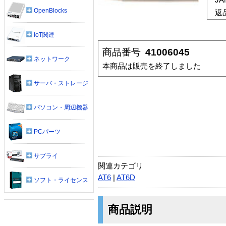
OpenBlocks
返
IoT関連
商品番号
41006045
ネットワーク
本商品は販売を終了しました
サーバ・ストレージ
パソコン・周辺機器
PCパーツ
サプライ
関連カテゴリ
AT6
|
AT6D
ソフト・ライセンス
商品説明