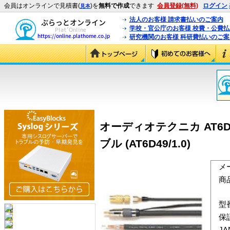
会員はオンラインで見積書(
)を
無料で作成
できます
会員登録(無料)
ログイン
見本
法人のお客様 請求書払いのご案内
学校・官公庁のお客様 校費・公費
研究機関のお客様 科研費払いのご案
オーディオテクニカ AT6
ブル (AT6D49/1.0)
メ
商
型
保
J