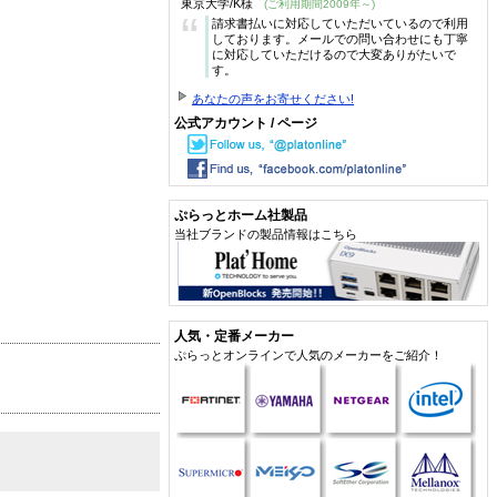
東京大学/K様
(ご利用期間2009年～)
“
請求書払いに対応していただいているので利用
しております。メールでの問い合わせにも丁寧
に対応していただけるので大変ありがたいで
す。
あなたの声をお寄せください!
公式アカウント / ページ
ぷらっとホーム社製品
当社ブランドの製品情報はこちら
人気・定番メーカー
ぷらっとオンラインで人気のメーカーをご紹介！