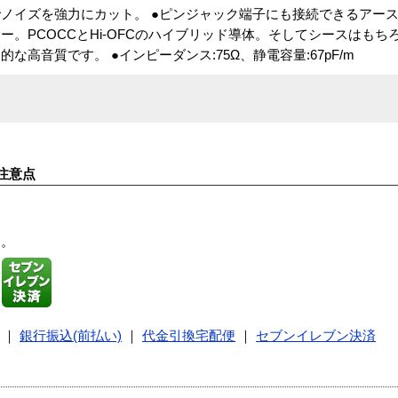
ノイズを強力にカット。 ●ピンジャック端子にも接続できるアー
。PCOCCとHi-OFCのハイブリッド導体。そしてシースはもち
高音質です。 ●インピーダンス:75Ω、静電容量:67pF/m
注意点
す。
｜
銀行振込(前払い)
｜
代金引換宅配便
｜
セブンイレブン決済