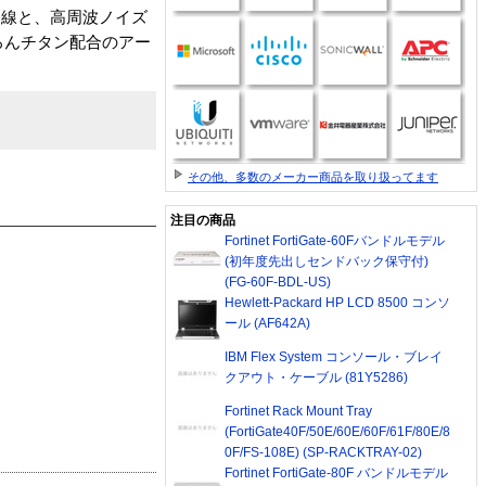
ス線と、高周波ノイズ
ろんチタン配合のアー
その他、多数のメーカー商品を取り扱ってます
注目の商品
Fortinet FortiGate-60Fバンドルモデル
(初年度先出しセンドバック保守付)
(FG-60F-BDL-US)
Hewlett-Packard HP LCD 8500 コンソ
ール (AF642A)
IBM Flex System コンソール・ブレイ
クアウト・ケーブル (81Y5286)
Fortinet Rack Mount Tray
(FortiGate40F/50E/60E/60F/61F/80E/8
0F/FS-108E) (SP-RACKTRAY-02)
Fortinet FortiGate-80F バンドルモデル