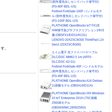
(初年度先出しセンドバック保守付)
(FG-80F-BDL-US)
Fortinet FortiGate-100F バンドルモデ
ル (初年度先出しセンドバック保守付)
(FG-100F-BDL-US)
PLAT'HOME OpenBlocks IoT FX1/E
H/W保守及びサブスクリプション1年付
属 (OBSFX1/E/D11/H1S1)
LENOVO 20X2SC8G00 ThinkPad L14
Gen2 (20X2SC8G00)
ます。
エイム電子 光ファイバーケーブル
DLC/DSC MM62.5 1m (AFP2-
DLC/DSC-62-01)
Fortinet FortiGate-40F バンドルモデル
(初年度先出しセンドバック保守付)
(FG-40F-BDL-US)
PLAT'HOME OpenBlocks A16 Debian
11搭載モデル (OBSA16/D11A)
PLAT'HOME OpenBlocks IX9 Windows
10 IoT Enterprise 2019 LTSC搭載
256GBモデル
(OBSIX9/W/L1809/256G)