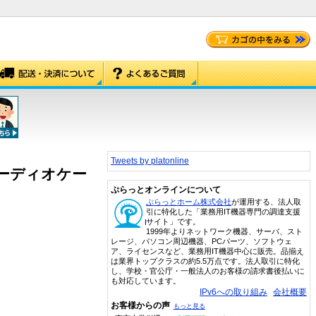
Tweets by platonline
オーディオケー
ぷらっとオンラインについて
ぷらっとホーム株式会社
が運用する、法人取
引に特化した「業務用IT機器専門の調達支援
サイト」です。
1999年よりネットワーク機器、サーバ、スト
レージ、パソコン周辺機器、PCパーツ、ソフトウェ
ア、ライセンスなど、業務用IT機器中心に販売。品揃え
は業界トップクラスの約5.5万点です。法人取引に特化
し、学校・官公庁・一般法人のお客様の請求書後払いに
も対応しています。
IPv6への取り組み
会社概要
お客様からの声
もっと見る