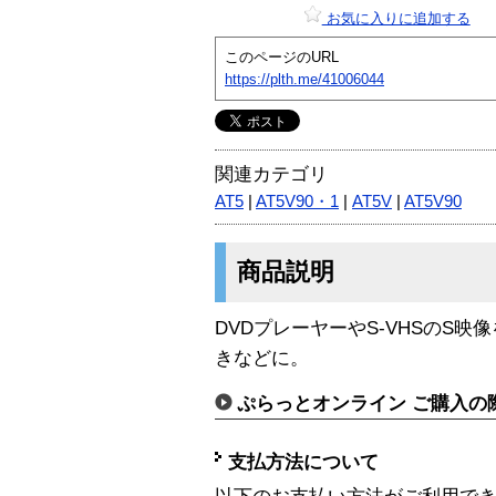
お気に入りに追加する
このページのURL
https://plth.me/41006044
関連カテゴリ
AT5
|
AT5V90・1
|
AT5V
|
AT5V90
商品説明
DVDプレーヤーやS-VHSのS映
きなどに。
ぷらっとオンライン ご購入の
支払方法について