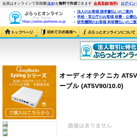
会員はオンラインで見積書(
)を
無料で作成
できます
会員登録(無料)
ログイン
見本
法人のお客様 請求書払いのご案内
学校・官公庁のお客様 校費・公費
研究機関のお客様 科研費払いのご案
オーディオテクニカ AT5V9
ーブル (AT5V90/10.0)