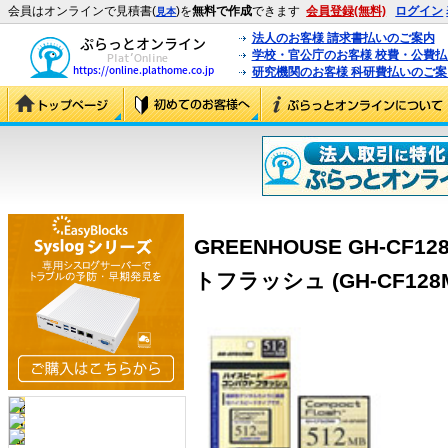
会員はオンラインで見積書(
)を
無料で作成
できます
会員登録(無料)
ログイン
見本
法人のお客様 請求書払いのご案内
学校・官公庁のお客様 校費・公費
研究機関のお客様 科研費払いのご案
GREENHOUSE GH-C
トフラッシュ (GH-CF128