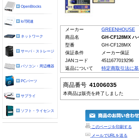
OpenBlocks
IoT関連
メーカー
GREENHOUSE
ネットワーク
商品名
GH-CF128M
型番
GH-CF128MX
サーバ・ストレージ
保証条件
メーカー保証
JANコード
4511677019296
パソコン・周辺機器
返品について
特定商取引法に基
PCパーツ
商品番号
41006035
本商品は販売を終了しました
サプライ
ソフト・ライセンス
このページを印刷する
メールでURLを送る