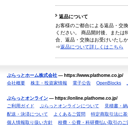
返品について
お客様のご都合による返品・交
ください。 商品開封後、または
合、返品・交換はお受けいたし
⇒
返品について詳しくはこちら
ぷらっとホーム株式会社
—
https://www.plathome.co.jp/
会社概要
株主・投資家情報
電子公告
OpenBlocks
ぷらっとオンライン
—
https://online.plathome.co.jp/
ご利用ガイド
ぷらっとオンラインについて
見積書・納
配送・決済について
よくあるご質問
特定商取引法に基
個人情報取り扱い方針
校費・公費・科研費払い取引のご