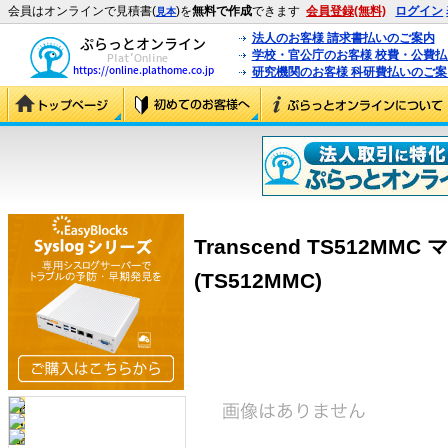
会員はオンラインで見積書(
)を
無料で作成
できます
会員登録(無料)
ログイン
見本
法人のお客様 請求書払いのご案内
学校・官公庁のお客様 校費・公費
研究機関のお客様 科研費払いのご案
Transcend TS512M
(TS512MMC)