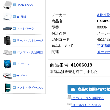
OpenBlocks
メーカー
Allied T
IoT関連
商品名
Centre
型番
0000R
ネットワーク
保証条件
メーカ
JANコード
451142
サーバ・ストレージ
返品について
特定商
関連
メーカ
パソコン・周辺機器
商品番号
41006019
PCパーツ
本商品は販売を終了しました
サプライ
ソフト・ライセンス
このページを印刷する
メールでURLを送る