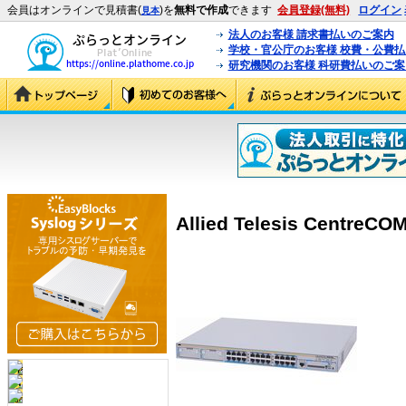
会員はオンラインで見積書(
)を
無料で作成
できます
会員登録(無料)
ログイン
見本
法人のお客様 請求書払いのご案内
学校・官公庁のお客様 校費・公費
研究機関のお客様 科研費払いのご案
Allied Telesis CentreCO