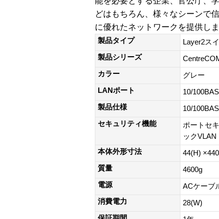
能を必要とする企業、官公庁、
どはもちろん、様々なシーンで
に優れたネットワークを提供し
製品タイプ
Layer2ス
製品シリーズ
CentreCO
カラー
グレー
LANポート
10/100BAS
製品仕様
10/100B
セキュリティ機能
ポートセキ
ックVLAN
本体外形寸法
44(H) ×44
質量
4600g
電源
ACケーブルあ
消費電力
28(W)
保証期間