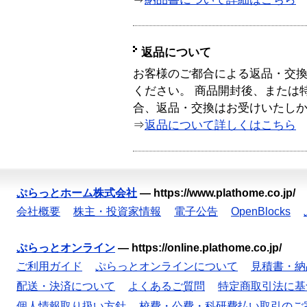
返品について
お客様のご都合による返品・交
ください。 商品開封後、または
合、返品・交換はお受けいたし
⇒
返品について詳しくはこちら
ぷらっとホーム株式会社
—
https://www.plathome.co.jp/
会社概要
株主・投資家情報
電子公告
OpenBlocks
ぷらっとオンライン
—
https://online.plathome.co.jp/
ご利用ガイド
ぷらっとオンラインについて
見積書・納
配送・決済について
よくあるご質問
特定商取引法に基
個人情報取り扱い方針
校費・公費・科研費払い取引のご