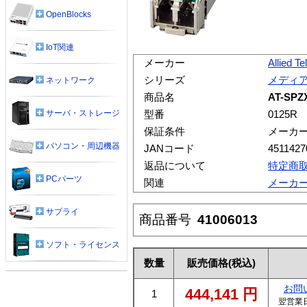
OpenBlocks
IoT関連
メーカー
Allied Te
シリーズ
メディ
ネットワーク
商品名
AT-SP
サーバ・ストレージ
型番
0125R
保証条件
メーカ
パソコン・周辺機器
JANコード
4511427
返品について
特定商
PCパーツ
関連
メーカ
サプライ
商品番号
41006013
ソフト・ライセンス
数量
販売価格
(税込)
お問
444,141
円
1
翌営業