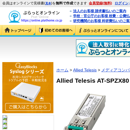
会員はオンラインで見積書(
)を
無料で作成
できます
会員登録(無料)
ログイン
見本
法人のお客様 請求書払いのご案内
学校・官公庁のお客様 校費・公費
研究機関のお客様 科研費払いのご案
ホーム
>
Allied Telesis
>
メディアコンバ
Allied Telesis AT-SPZ