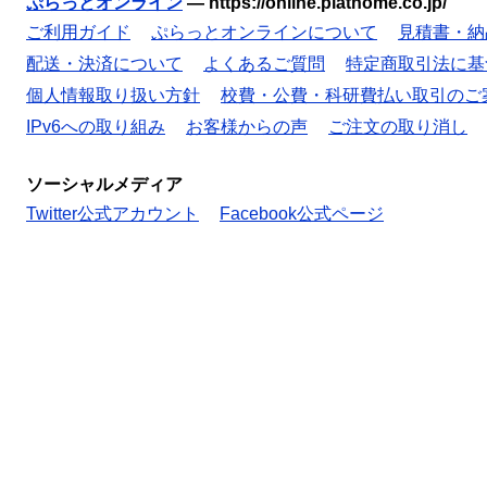
ぷらっとオンライン
—
https://online.plathome.co.jp/
ご利用ガイド
ぷらっとオンラインについて
見積書・納
配送・決済について
よくあるご質問
特定商取引法に基
個人情報取り扱い方針
校費・公費・科研費払い取引のご
IPv6への取り組み
お客様からの声
ご注文の取り消し
ソーシャルメディア
Twitter公式アカウント
Facebook公式ページ