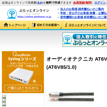
会員はオンラインで見積書(
)を
無料で作成
できます
会員登録(無料)
ログイン
見本
法人のお客様 請求書払いのご案内
学校・官公庁のお客様 校費・公費
研究機関のお客様 科研費払いのご案
オーディオテクニカ AT6V8
(AT6V85/1.0)