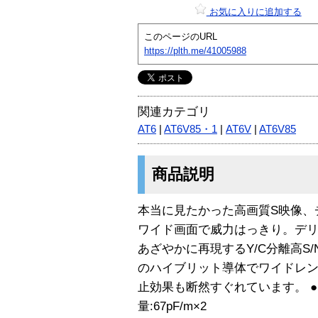
お気に入りに追加する
このページのURL
https://plth.me/41005988
関連カテゴリ
AT6
|
AT6V85・1
|
AT6V
|
AT6V85
商品説明
本当に見たかった高画質S映像、チ
ワイド画面で威力はっきり。デ
あざやかに再現するY/C分離高S/N
のハイブリット導体でワイドレ
止効果も断然すぐれています。 ●
量:67pF/m×2