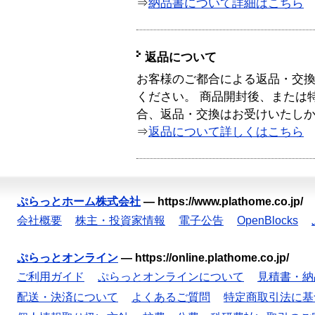
⇒
納品書について詳細はこちら
返品について
お客様のご都合による返品・交
ください。 商品開封後、または
合、返品・交換はお受けいたし
⇒
返品について詳しくはこちら
ぷらっとホーム株式会社
—
https://www.plathome.co.jp/
会社概要
株主・投資家情報
電子公告
OpenBlocks
ぷらっとオンライン
—
https://online.plathome.co.jp/
ご利用ガイド
ぷらっとオンラインについて
見積書・納
配送・決済について
よくあるご質問
特定商取引法に基