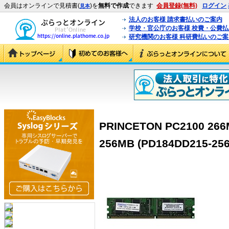
会員はオンラインで見積書(
)を
無料で作成
できます
会員登録(無料)
ログイン
見本
法人のお客様 請求書払いのご案内
学校・官公庁のお客様 校費・公費
研究機関のお客様 科研費払いのご案
PRINCETON PC2100 266
256MB (PD184DD215-256