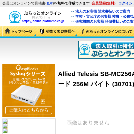
会員はオンラインで見積書(
)を
無料で作成
できます
会員登録(無料)
ログイン
見本
法人のお客様 請求書払いのご案内
学校・官公庁のお客様 校費・公費
研究機関のお客様 科研費払いのご案
Allied Telesis SB-
ード 256M バイト (30701