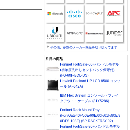
その他、多数のメーカー商品を取り扱ってます
注目の商品
Fortinet FortiGate-60Fバンドルモデル
(初年度先出しセンドバック保守付)
(FG-60F-BDL-US)
Hewlett-Packard HP LCD 8500 コンソ
ール (AF642A)
IBM Flex System コンソール・ブレイ
クアウト・ケーブル (81Y5286)
Fortinet Rack Mount Tray
(FortiGate40F/50E/60E/60F/61F/80E/8
0F/FS-108E) (SP-RACKTRAY-02)
Fortinet FortiGate-80F バンドルモデル