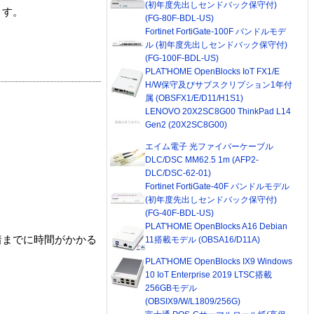
(初年度先出しセンドバック保守付)
ます。
(FG-80F-BDL-US)
Fortinet FortiGate-100F バンドルモデ
ル (初年度先出しセンドバック保守付)
(FG-100F-BDL-US)
PLAT'HOME OpenBlocks IoT FX1/E
H/W保守及びサブスクリプション1年付
属 (OBSFX1/E/D11/H1S1)
LENOVO 20X2SC8G00 ThinkPad L14
Gen2 (20X2SC8G00)
エイム電子 光ファイバーケーブル
DLC/DSC MM62.5 1m (AFP2-
DLC/DSC-62-01)
Fortinet FortiGate-40F バンドルモデル
(初年度先出しセンドバック保守付)
(FG-40F-BDL-US)
PLAT'HOME OpenBlocks A16 Debian
着までに時間がかかる
11搭載モデル (OBSA16/D11A)
PLAT'HOME OpenBlocks IX9 Windows
10 IoT Enterprise 2019 LTSC搭載
256GBモデル
(OBSIX9/W/L1809/256G)