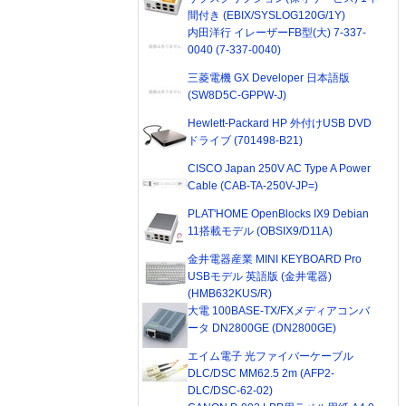
間付き (EBIX/SYSLOG120G/1Y)
内田洋行 イレーザーFB型(大) 7-337-
0040 (7-337-0040)
三菱電機 GX Developer 日本語版
(SW8D5C-GPPW-J)
Hewlett-Packard HP 外付けUSB DVD
ドライブ (701498-B21)
CISCO Japan 250V AC Type A Power
Cable (CAB-TA-250V-JP=)
PLAT'HOME OpenBlocks IX9 Debian
11搭載モデル (OBSIX9/D11A)
金井電器産業 MINI KEYBOARD Pro
USBモデル 英語版 (金井電器)
(HMB632KUS/R)
大電 100BASE-TX/FXメディアコンバ
ータ DN2800GE (DN2800GE)
エイム電子 光ファイバーケーブル
DLC/DSC MM62.5 2m (AFP2-
DLC/DSC-62-02)