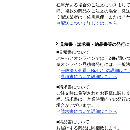
在庫がある場合のご注文につきまし
尚、複数の商品をご注文の場合、発
※配送業者は「佐川急便」または「
⇒
配送について詳しくはこちら
見積書・請求書・納品書等の発行に
■見積書について
ぷらっとオンラインでは、24時間い
※オンライン見積書発行には、一般法人
⇒
一般法人会員（BizID）の詳細はこ
⇒
見積書について詳細はこちら
■請求書について
ご注文時に希望されたお客様に関し
尚、請求書は、営業時間内での発行
場合がございます。
⇒
請求書について詳細はこちら
■納品書について
お届けする商品に同梱致します。