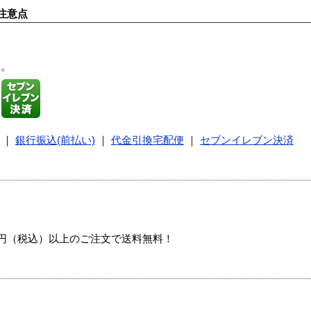
注意点
す。
｜
銀行振込(前払い)
｜
代金引換宅配便
｜
セブンイレブン決済
00円（税込）以上のご注文で送料無料！