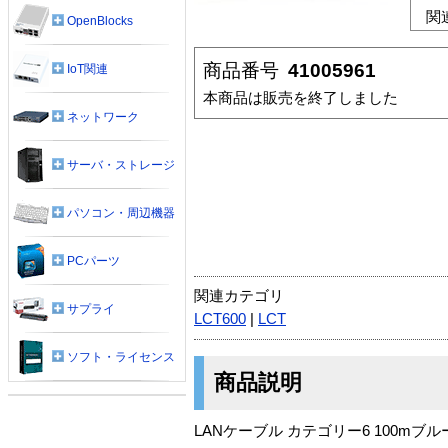
関
OpenBlocks
商品番号
41005961
IoT関連
本商品は販売を終了しました
ネットワーク
サーバ・ストレージ
パソコン・周辺機器
PCパーツ
関連カテゴリ
サプライ
LCT600
|
LCT
ソフト・ライセンス
商品説明
LANケーブル カテゴリー6 100mブル