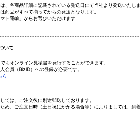
ては、各商品詳細に記載されている発送日にて当社より発送いたし
送は商品がすべて揃ってからの発送となります。
ヤマト運輸」からお選びいただけます
ついて
つでもオンライン見積書を発行することができます。
会員（BizID）への登録が必要です。
ちら
ましては、ご注文後に別途郵送しております。
のため、ご注文日時（土日祝にかかる場合等）によりましては、到