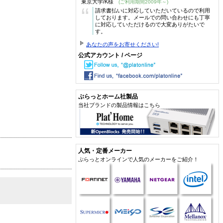
東京大学/K様
(ご利用期間2009年～)
“
請求書払いに対応していただいているので利用
しております。メールでの問い合わせにも丁寧
に対応していただけるので大変ありがたいで
す。
あなたの声をお寄せください!
公式アカウント / ページ
ぷらっとホーム社製品
当社ブランドの製品情報はこちら
人気・定番メーカー
ぷらっとオンラインで人気のメーカーをご紹介！