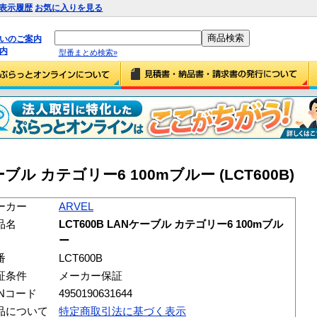
表示履歴
お気に入りを見る
払いのご案内
内
型番まとめ検索»
ケーブル カテゴリー6 100mブルー (LCT600B)
ーカー
ARVEL
品名
LCT600B LANケーブル カテゴリー6 100mブル
ー
番
LCT600B
証条件
メーカー保証
ANコード
4950190631644
品について
特定商取引法に基づく表示