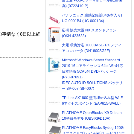
富士通 POS-Cサーマルロール紙(高保
存) (0722410-P)
パナソニック 感熱記録紙B4(6本入り)
UG-0001B4 (UG-0001B4)
応研 販売大臣 NX スタンドアロン
の事情なく8日以上経
(OKN-423533)
大電 環境対応 1000BASE-T/X メディ
アコンバータ (DN1800SG2E)
Microsoft Windows Server Standard
2019 16コアライセンス 64bitWin対応
日本語版 5CAL付 DVDパッケージ
(P73-07691)
IDEC AUTO-ID SOLUTIONS バッテリ
ー BP-007 (BP-007)
TP-Link AX1800 壁面埋め込み型 Wi-Fi
6アクセスポイント (EAP615-WALL)
PLAT'HOME OpenBlocks IX9 Debian
10搭載モデル (OBSIX9/D10A)
PLAT'HOME EasyBlocks Syslog 120G
サブスクリプション(保守サービス) 1年