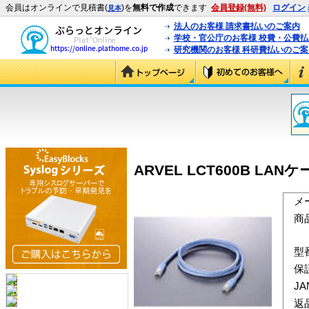
会員はオンラインで見積書(
)を
無料で作成
できます
会員登録(無料)
ログイン
見本
法人のお客様 請求書払いのご案内
学校・官公庁のお客様 校費・公費
研究機関のお客様 科研費払いのご案
ARVEL LCT600B LAN
メ
商
型
保
J
返