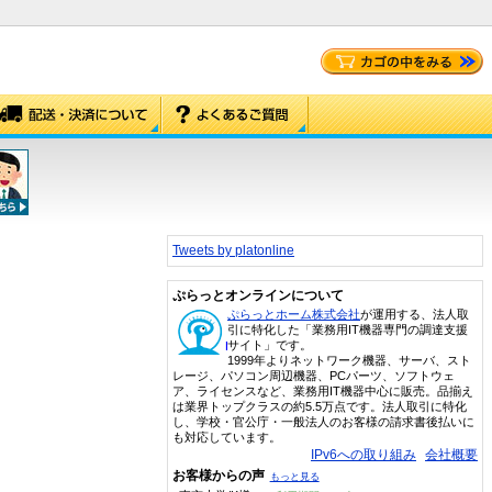
Tweets by platonline
ぷらっとオンラインについて
ぷらっとホーム株式会社
が運用する、法人取
引に特化した「業務用IT機器専門の調達支援
サイト」です。
1999年よりネットワーク機器、サーバ、スト
レージ、パソコン周辺機器、PCパーツ、ソフトウェ
ア、ライセンスなど、業務用IT機器中心に販売。品揃え
は業界トップクラスの約5.5万点です。法人取引に特化
し、学校・官公庁・一般法人のお客様の請求書後払いに
も対応しています。
IPv6への取り組み
会社概要
お客様からの声
もっと見る