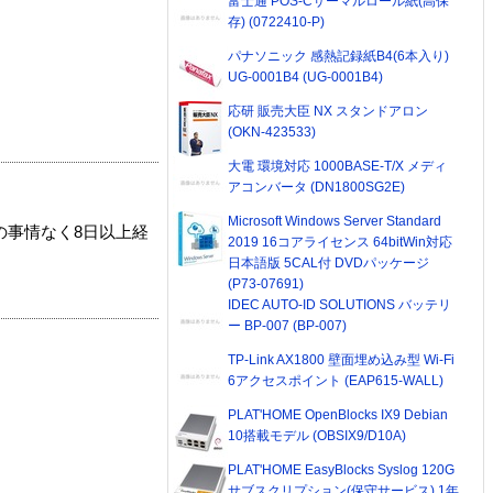
富士通 POS-Cサーマルロール紙(高保
存) (0722410-P)
パナソニック 感熱記録紙B4(6本入り)
UG-0001B4 (UG-0001B4)
応研 販売大臣 NX スタンドアロン
(OKN-423533)
大電 環境対応 1000BASE-T/X メディ
アコンバータ (DN1800SG2E)
Microsoft Windows Server Standard
の事情なく8日以上経
2019 16コアライセンス 64bitWin対応
日本語版 5CAL付 DVDパッケージ
(P73-07691)
IDEC AUTO-ID SOLUTIONS バッテリ
ー BP-007 (BP-007)
TP-Link AX1800 壁面埋め込み型 Wi-Fi
6アクセスポイント (EAP615-WALL)
PLAT'HOME OpenBlocks IX9 Debian
10搭載モデル (OBSIX9/D10A)
PLAT'HOME EasyBlocks Syslog 120G
サブスクリプション(保守サービス) 1年