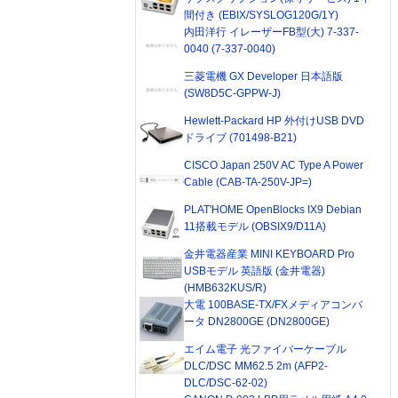
間付き (EBIX/SYSLOG120G/1Y)
内田洋行 イレーザーFB型(大) 7-337-
0040 (7-337-0040)
三菱電機 GX Developer 日本語版
(SW8D5C-GPPW-J)
Hewlett-Packard HP 外付けUSB DVD
ドライブ (701498-B21)
CISCO Japan 250V AC Type A Power
Cable (CAB-TA-250V-JP=)
PLAT'HOME OpenBlocks IX9 Debian
11搭載モデル (OBSIX9/D11A)
金井電器産業 MINI KEYBOARD Pro
USBモデル 英語版 (金井電器)
(HMB632KUS/R)
大電 100BASE-TX/FXメディアコンバ
ータ DN2800GE (DN2800GE)
エイム電子 光ファイバーケーブル
DLC/DSC MM62.5 2m (AFP2-
DLC/DSC-62-02)