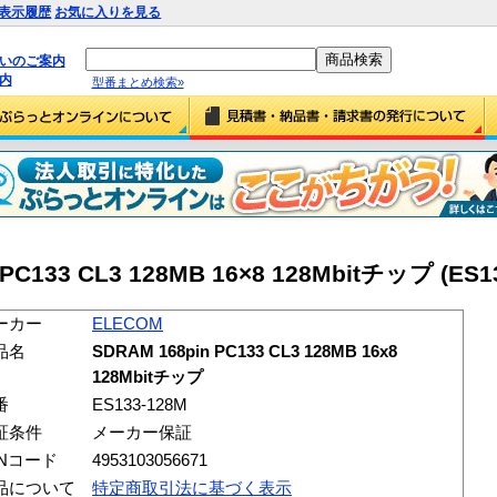
表示履歴
お気に入りを見る
払いのご案内
内
型番まとめ検索»
PC133 CL3 128MB 16×8 128Mbitチップ (ES1
ーカー
ELECOM
品名
SDRAM 168pin PC133 CL3 128MB 16x8
128Mbitチップ
番
ES133-128M
証条件
メーカー保証
ANコード
4953103056671
品について
特定商取引法に基づく表示