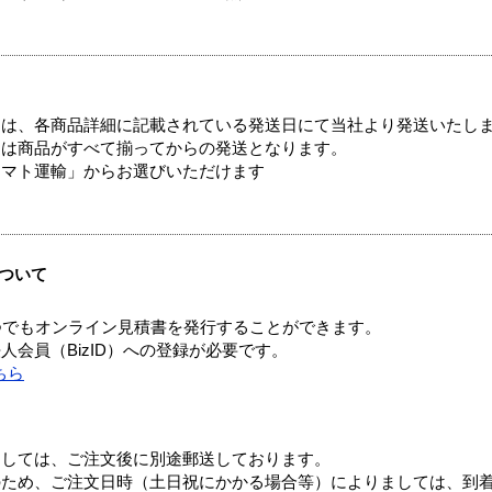
ては、各商品詳細に記載されている発送日にて当社より発送いたし
送は商品がすべて揃ってからの発送となります。
ヤマト運輸」からお選びいただけます
ついて
つでもオンライン見積書を発行することができます。
会員（BizID）への登録が必要です。
ちら
ましては、ご注文後に別途郵送しております。
のため、ご注文日時（土日祝にかかる場合等）によりましては、到