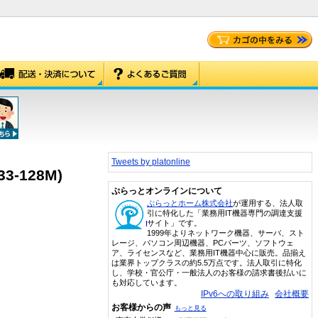
Tweets by platonline
33-128M)
ぷらっとオンラインについて
ぷらっとホーム株式会社
が運用する、法人取
引に特化した「業務用IT機器専門の調達支援
サイト」です。
1999年よりネットワーク機器、サーバ、スト
レージ、パソコン周辺機器、PCパーツ、ソフトウェ
ア、ライセンスなど、業務用IT機器中心に販売。品揃え
は業界トップクラスの約5.5万点です。法人取引に特化
し、学校・官公庁・一般法人のお客様の請求書後払いに
も対応しています。
IPv6への取り組み
会社概要
お客様からの声
もっと見る