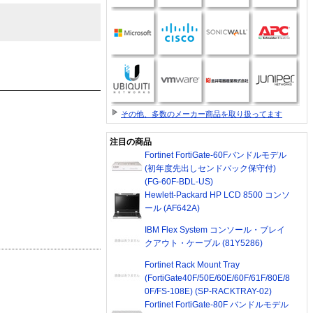
その他、多数のメーカー商品を取り扱ってます
注目の商品
Fortinet FortiGate-60Fバンドルモデル
(初年度先出しセンドバック保守付)
(FG-60F-BDL-US)
Hewlett-Packard HP LCD 8500 コンソ
ール (AF642A)
IBM Flex System コンソール・ブレイ
クアウト・ケーブル (81Y5286)
Fortinet Rack Mount Tray
(FortiGate40F/50E/60E/60F/61F/80E/8
0F/FS-108E) (SP-RACKTRAY-02)
Fortinet FortiGate-80F バンドルモデル