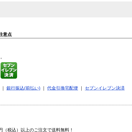
注意点
す。
｜
銀行振込(前払い)
｜
代金引換宅配便
｜
セブンイレブン決済
00円（税込）以上のご注文で送料無料！