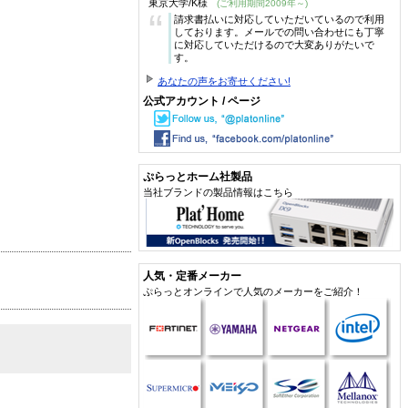
東京大学/K様
(ご利用期間2009年～)
“
請求書払いに対応していただいているので利用
しております。メールでの問い合わせにも丁寧
に対応していただけるので大変ありがたいで
す。
あなたの声をお寄せください!
公式アカウント / ページ
ぷらっとホーム社製品
当社ブランドの製品情報はこちら
人気・定番メーカー
ぷらっとオンラインで人気のメーカーをご紹介！