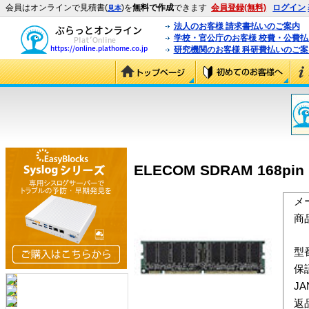
会員はオンラインで見積書(
)を
無料で作成
できます
会員登録(無料)
ログイン
見本
法人のお客様 請求書払いのご案内
学校・官公庁のお客様 校費・公費
研究機関のお客様 科研費払いのご案
ELECOM SDRAM 168pin 
メ
商
型
保
J
返