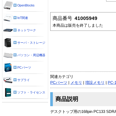
OpenBlocks
商品番号
41005949
IoT関連
本商品は販売を終了しました
ネットワーク
サーバ・ストレージ
パソコン・周辺機器
PCパーツ
関連カテゴリ
サプライ
PCパーツ
|
メモリ
|
増設メモリ
|
PC-
ソフト・ライセンス
商品説明
デスクトップ用の168pin PC133 