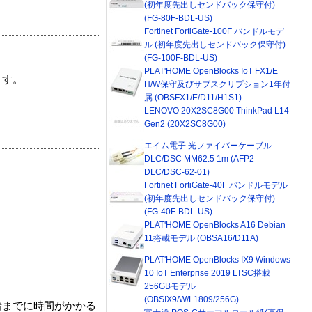
(初年度先出しセンドバック保守付)
(FG-80F-BDL-US)
Fortinet FortiGate-100F バンドルモデ
ル (初年度先出しセンドバック保守付)
(FG-100F-BDL-US)
PLAT'HOME OpenBlocks IoT FX1/E
ます。
H/W保守及びサブスクリプション1年付
属 (OBSFX1/E/D11/H1S1)
LENOVO 20X2SC8G00 ThinkPad L14
Gen2 (20X2SC8G00)
エイム電子 光ファイバーケーブル
DLC/DSC MM62.5 1m (AFP2-
DLC/DSC-62-01)
Fortinet FortiGate-40F バンドルモデル
(初年度先出しセンドバック保守付)
(FG-40F-BDL-US)
PLAT'HOME OpenBlocks A16 Debian
11搭載モデル (OBSA16/D11A)
PLAT'HOME OpenBlocks IX9 Windows
10 IoT Enterprise 2019 LTSC搭載
256GBモデル
(OBSIX9/W/L1809/256G)
着までに時間がかかる