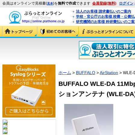
会員はオンラインで見積書(
)を
無料で作成
できます
会員登録(無料)
ログイン
見本
法人のお客様 請求書払いのご案内
学校・官公庁のお客様 校費・公費
研究機関のお客様 科研費払いのご案
ホーム
>
BUFFALO
>
AirStation
> WLE-
BUFFALO WLE-DA 11Mb
ションアンテナ (WLE-DA