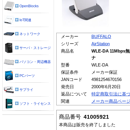
OpenBlocks
IoT関連
ネットワーク
メーカー
BUFFALO
シリーズ
AirStation
サーバ・ストレージ
商品名
WLE-DA 11Mbps
ナ
パソコン・周辺機器
型番
WLE-DA
保証条件
メーカー保証
PCパーツ
JANコード
4981254670156
発売日
2000年6月20日
サプライ
返品について
特定商取引法に基
関連
メーカー商品ペー
ソフト・ライセンス
商品番号
41005921
本商品は販売を終了しました