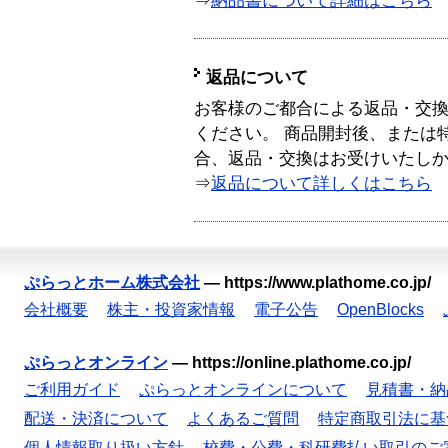
⇒
納品書について詳細はこちら
返品について
お客様のご都合による返品・交
ください。 商品開封後、または
合、返品・交換はお受けいたし
⇒
返品について詳しくはこちら
ぷらっとホーム株式会社
—
https://www.plathome.co.jp/
会社概要
株主・投資家情報
電子公告
OpenBlocks
ぷらっとオンライン
—
https://online.plathome.co.jp/
ご利用ガイド
ぷらっとオンラインについて
見積書・納
配送・決済について
よくあるご質問
特定商取引法に基
個人情報取り扱い方針
校費・公費・科研費払い取引のご