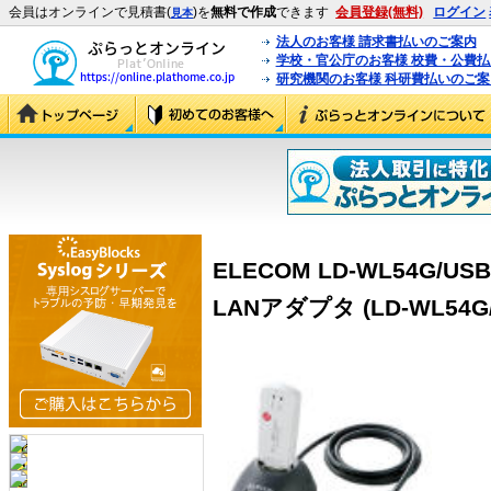
会員はオンラインで見積書(
)を
無料で作成
できます
会員登録(無料)
ログイン
見本
法人のお客様 請求書払いのご案内
学校・官公庁のお客様 校費・公費
研究機関のお客様 科研費払いのご案
ELECOM LD-WL54G/USB
LANアダプタ (LD-WL54G/