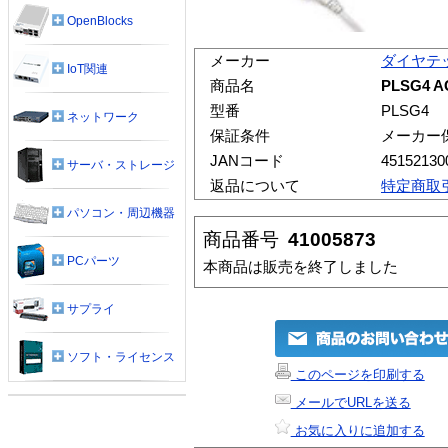
OpenBlocks
メーカー
ダイヤテ
IoT関連
商品名
PLSG4
型番
PLSG4
ネットワーク
保証条件
メーカー
JANコード
45152130
サーバ・ストレージ
返品について
特定商取
パソコン・周辺機器
商品番号
41005873
PCパーツ
本商品は販売を終了しました
サプライ
ソフト・ライセンス
このページを印刷する
メールでURLを送る
お気に入りに追加する