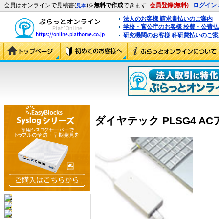
会員はオンラインで見積書(
)を
無料で作成
できます
会員登録(無料)
ログイン
見本
法人のお客様 請求書払いのご案内
学校・官公庁のお客様 校費・公費
研究機関のお客様 科研費払いのご案
ダイヤテック PLSG4 ACア