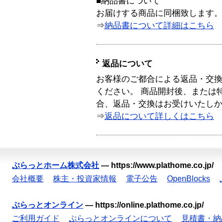
■納品書について
お届けする商品に同梱致します
⇒
納品書について詳細はこちら
返品について
お客様のご都合による返品・交
ください。 商品開封後、または
合、返品・交換はお受けいたし
⇒
返品について詳しくはこちら
ぷらっとホーム株式会社
—
https://www.plathome.co.jp/
会社概要
株主・投資家情報
電子公告
OpenBlocks
ぷらっとオンライン
—
https://online.plathome.co.jp/
ご利用ガイド
ぷらっとオンラインについて
見積書・納