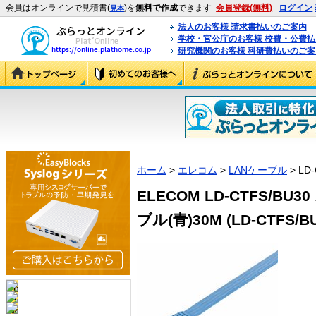
会員はオンラインで見積書(
)を
無料で作成
できます
会員登録(無料)
ログイン
見本
法人のお客様 請求書払いのご案内
学校・官公庁のお客様 校費・公費
研究機関のお客様 科研費払いのご案
ホーム
>
エレコム
>
LANケーブル
> LD
ELECOM LD-CTFS/B
ブル(青)30M (LD-CTFS/BU