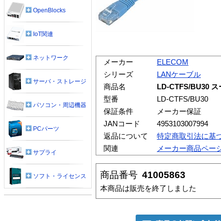
OpenBlocks
IoT関連
ネットワーク
メーカー
ELECOM
シリーズ
LANケーブル
サーバ・ストレージ
商品名
LD-CTFS/BU3
型番
LD-CTFS/BU30
パソコン・周辺機器
保証条件
メーカー保証
JANコード
4953103007994
PCパーツ
返品について
特定商取引法に基
関連
メーカー商品ペー
サプライ
商品番号
41005863
ソフト・ライセンス
本商品は販売を終了しました