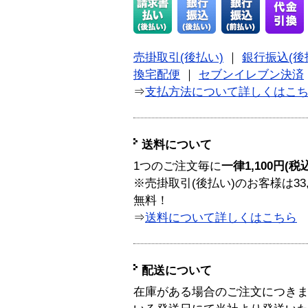
売掛取引(後払い)
｜
銀行振込(後
換宅配便
｜
セブンイレブン決済
⇒
支払方法について詳しくはこ
送料について
1つのご注文毎に
一律1,100円(税
※売掛取引(後払い)のお客様は33
無料！
⇒
送料について詳しくはこちら
配送について
在庫がある場合のご注文につき