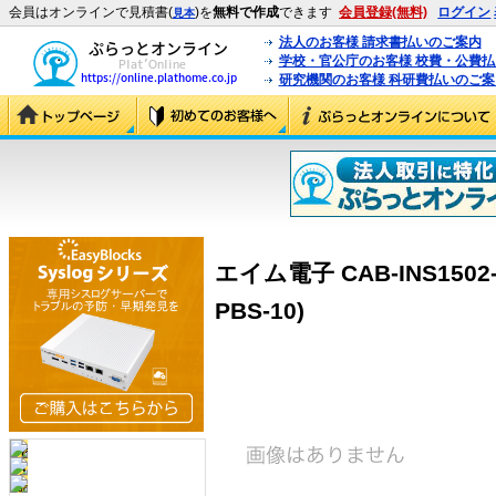
会員はオンラインで見積書(
)を
無料で作成
できます
会員登録(無料)
ログイン
見本
法人のお客様 請求書払いのご案内
学校・官公庁のお客様 校費・公費
研究機関のお客様 科研費払いのご案
エイム電子 CAB-INS1502
PBS-10)