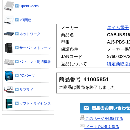
OpenBlocks
IoT関連
メーカー
エイム電子
ネットワーク
商品名
CAB-INS
型番
A15-PBS-1
サーバ・ストレージ
保証条件
メーカー保
JANコード
976000297
パソコン・周辺機器
返品について
特定商取引
PCパーツ
商品番号
41005851
本商品は販売を終了しました
サプライ
ソフト・ライセンス
このページを印刷する
メールでURLを送る