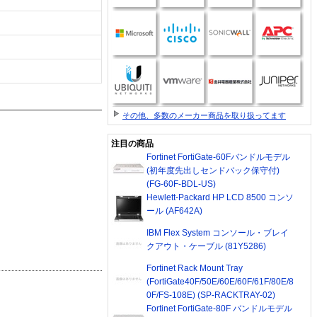
その他、多数のメーカー商品を取り扱ってます
注目の商品
Fortinet FortiGate-60Fバンドルモデル
(初年度先出しセンドバック保守付)
(FG-60F-BDL-US)
Hewlett-Packard HP LCD 8500 コンソ
ール (AF642A)
IBM Flex System コンソール・ブレイ
クアウト・ケーブル (81Y5286)
Fortinet Rack Mount Tray
(FortiGate40F/50E/60E/60F/61F/80E/8
0F/FS-108E) (SP-RACKTRAY-02)
Fortinet FortiGate-80F バンドルモデル