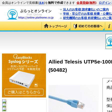
会員はオンラインで見積書(
)を
無料で作成
できます
会員登録(無料)
ログイン
見本
法人のお客様 請求書払いのご案内
学校・官公庁のお客様 校費・公費
研究機関のお客様 科研費払いのご案
Allied Telesis U
(50482)
メ
商
型
保
J