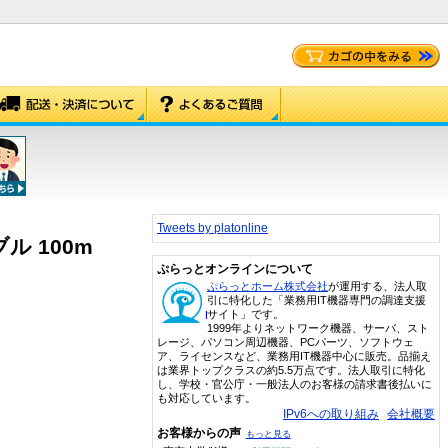
Tweets by platonline
ブル 100m
ぷらっとオンラインについて
ぷらっとホーム株式会社
が運用する、法人取
引に特化した「業務用IT機器専門の調達支援
サイト」です。
1999年よりネットワーク機器、サーバ、スト
レージ、パソコン周辺機器、PCパーツ、ソフトウェ
ア、ライセンスなど、業務用IT機器中心に販売。品揃え
は業界トップクラスの約5.5万点です。法人取引に特化
し、学校・官公庁・一般法人のお客様の請求書後払いに
も対応しています。
IPv6への取り組み
会社概要
お客様からの声
もっと見る