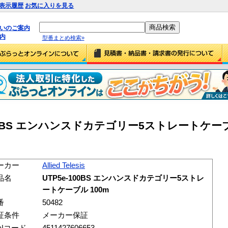
表示履歴
お気に入りを見る
払いのご案内
内
型番まとめ検索»
TP5e-100BS エンハンスドカテゴリー5ストレートケー
ーカー
Allied Telesis
品名
UTP5e-100BS エンハンスドカテゴリー5ストレ
ートケーブル 100m
番
50482
証条件
メーカー保証
ANコード
4511427606653