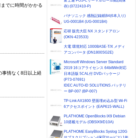
富士通 POS-Cサーマルロール紙(高保
着までに時間がかかる
存) (0722410-P)
パナソニック 感熱記録紙B4(6本入り)
UG-0001B4 (UG-0001B4)
応研 販売大臣 NX スタンドアロン
(OKN-423533)
大電 環境対応 1000BASE-T/X メディ
アコンバータ (DN1800SG2E)
Microsoft Windows Server Standard
2019 16コアライセンス 64bitWin対応
の事情なく8日以上経
日本語版 5CAL付 DVDパッケージ
(P73-07691)
IDEC AUTO-ID SOLUTIONS バッテリ
ー BP-007 (BP-007)
TP-Link AX1800 壁面埋め込み型 Wi-Fi
6アクセスポイント (EAP615-WALL)
PLAT'HOME OpenBlocks IX9 Debian
10搭載モデル (OBSIX9/D10A)
PLAT'HOME EasyBlocks Syslog 120G
サブスクリプション(保守サービス) 1年