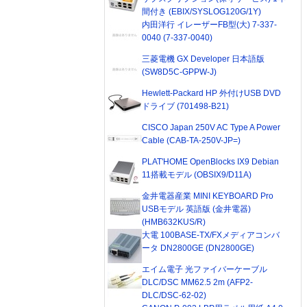
間付き (EBIX/SYSLOG120G/1Y)
内田洋行 イレーザーFB型(大) 7-337-
0040 (7-337-0040)
三菱電機 GX Developer 日本語版
(SW8D5C-GPPW-J)
Hewlett-Packard HP 外付けUSB DVD
ドライブ (701498-B21)
CISCO Japan 250V AC Type A Power
Cable (CAB-TA-250V-JP=)
PLAT'HOME OpenBlocks IX9 Debian
11搭載モデル (OBSIX9/D11A)
金井電器産業 MINI KEYBOARD Pro
USBモデル 英語版 (金井電器)
(HMB632KUS/R)
大電 100BASE-TX/FXメディアコンバ
ータ DN2800GE (DN2800GE)
エイム電子 光ファイバーケーブル
DLC/DSC MM62.5 2m (AFP2-
DLC/DSC-62-02)