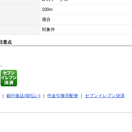
100m
適合
対象外
注意点
す。
｜
銀行振込(前払い)
｜
代金引換宅配便
｜
セブンイレブン決済