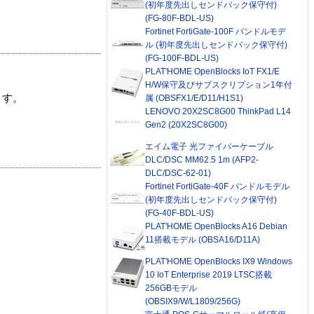
(初年度先出しセンドバック保守付)
(FG-80F-BDL-US)
Fortinet FortiGate-100F バンドルモデ
ル (初年度先出しセンドバック保守付)
(FG-100F-BDL-US)
PLAT'HOME OpenBlocks IoT FX1/E
H/W保守及びサブスクリプション1年付
ます。
属 (OBSFX1/E/D11/H1S1)
LENOVO 20X2SC8G00 ThinkPad L14
Gen2 (20X2SC8G00)
エイム電子 光ファイバーケーブル
DLC/DSC MM62.5 1m (AFP2-
DLC/DSC-62-01)
Fortinet FortiGate-40F バンドルモデル
(初年度先出しセンドバック保守付)
(FG-40F-BDL-US)
PLAT'HOME OpenBlocks A16 Debian
11搭載モデル (OBSA16/D11A)
PLAT'HOME OpenBlocks IX9 Windows
10 IoT Enterprise 2019 LTSC搭載
256GBモデル
(OBSIX9/W/L1809/256G)