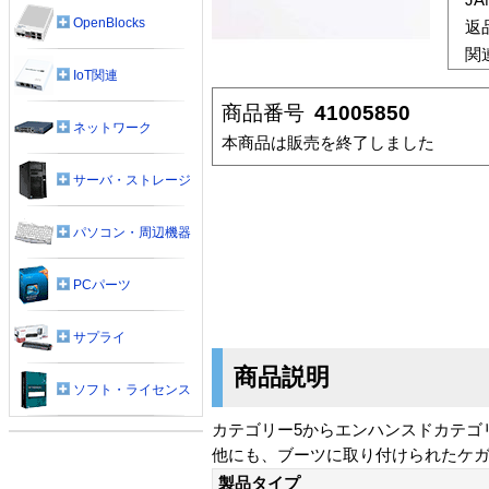
OpenBlocks
返
関
IoT関連
商品番号
41005850
ネットワーク
本商品は販売を終了しました
サーバ・ストレージ
パソコン・周辺機器
PCパーツ
サプライ
商品説明
ソフト・ライセンス
カテゴリー5からエンハンスドカテゴリー
他にも、ブーツに取り付けられたケ
製品タイプ