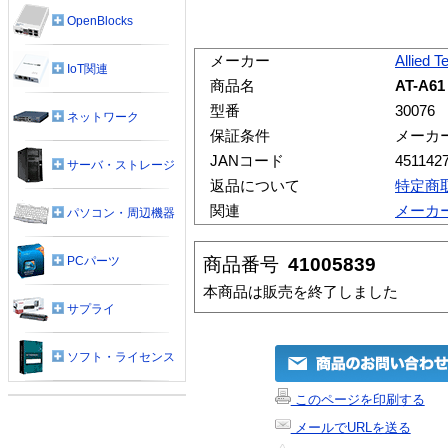
OpenBlocks
メーカー
Allied T
IoT関連
商品名
AT-A
型番
30076
ネットワーク
保証条件
メーカ
JANコード
451142
サーバ・ストレージ
返品について
特定商
関連
メーカ
パソコン・周辺機器
商品番号
41005839
PCパーツ
本商品は販売を終了しました
サプライ
ソフト・ライセンス
このページを印刷する
メールでURLを送る