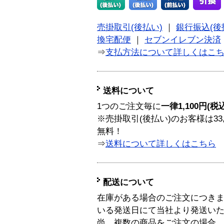
売掛取引(後払い)
｜
銀行振込(後
換宅配便
｜
セブンイレブン決済
⇒
支払方法について詳しくはこ
送料について
1つのご注文毎に
一律1,100円(税
※売掛取引(後払い)のお客様は33
無料！
⇒
送料について詳しくはこちら
配送について
在庫がある場合のご注文につき
いる発送日にて当社より発送い
尚、複数の商品をご注文の場合