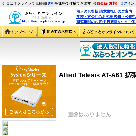
会員はオンラインで見積書(
)を
無料で作成
できます
会員登録(無料)
ログイン
見本
法人のお客様 請求書払いのご案内
学校・官公庁のお客様 校費・公費
研究機関のお客様 科研費払いのご案
Allied Telesis AT-A6