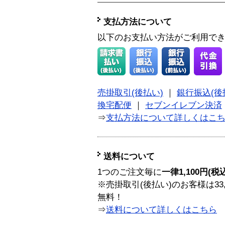
支払方法について
以下のお支払い方法がご利用で
売掛取引(後払い)
｜
銀行振込(後
換宅配便
｜
セブンイレブン決済
⇒
支払方法について詳しくはこ
送料について
1つのご注文毎に
一律1,100円(税
※売掛取引(後払い)のお客様は33
無料！
⇒
送料について詳しくはこちら