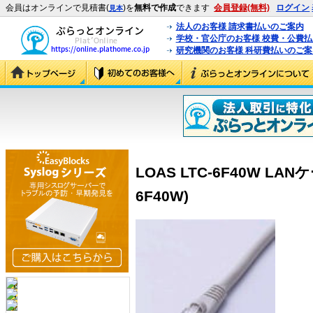
会員はオンラインで見積書(
)を
無料で作成
できます
会員登録(無料)
ログイン
見本
法人のお客様 請求書払いのご案内
学校・官公庁のお客様 校費・公費
研究機関のお客様 科研費払いのご案
LOAS LTC-6F40W LA
6F40W)