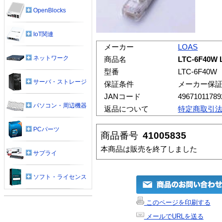
OpenBlocks
IoT関連
メーカー
LOAS
ネットワーク
商品名
LTC-6F40
型番
LTC-6F40W
サーバ・ストレージ
保証条件
メーカー保
JANコード
49671011789
パソコン・周辺機器
返品について
特定商取引
PCパーツ
商品番号
41005835
本商品は販売を終了しました
サプライ
ソフト・ライセンス
このページを印刷する
メールでURLを送る