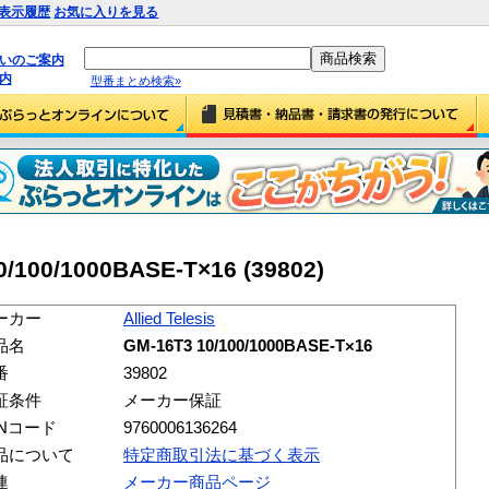
表示履歴
お気に入りを見る
払いのご案内
内
型番まとめ検索»
10/100/1000BASE-T×16 (39802)
ーカー
Allied Telesis
品名
GM-16T3 10/100/1000BASE-T×16
番
39802
証条件
メーカー保証
ANコード
9760006136264
品について
特定商取引法に基づく表示
連
メーカー商品ページ