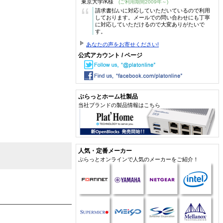
東京大学/K様
(ご利用期間2009年～)
“
請求書払いに対応していただいているので利用
しております。メールでの問い合わせにも丁寧
に対応していただけるので大変ありがたいで
す。
あなたの声をお寄せください!
公式アカウント / ページ
ぷらっとホーム社製品
当社ブランドの製品情報はこちら
人気・定番メーカー
ぷらっとオンラインで人気のメーカーをご紹介！