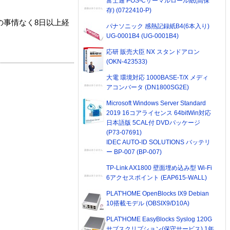
富士通 POS-Cサーマルロール紙(高保
存) (0722410-P)
の事情なく8日以上経
パナソニック 感熱記録紙B4(6本入り)
UG-0001B4 (UG-0001B4)
応研 販売大臣 NX スタンドアロン
(OKN-423533)
大電 環境対応 1000BASE-T/X メディ
アコンバータ (DN1800SG2E)
Microsoft Windows Server Standard
2019 16コアライセンス 64bitWin対応
日本語版 5CAL付 DVDパッケージ
(P73-07691)
IDEC AUTO-ID SOLUTIONS バッテリ
ー BP-007 (BP-007)
TP-Link AX1800 壁面埋め込み型 Wi-Fi
6アクセスポイント (EAP615-WALL)
PLAT'HOME OpenBlocks IX9 Debian
10搭載モデル (OBSIX9/D10A)
PLAT'HOME EasyBlocks Syslog 120G
サブスクリプション(保守サービス) 1年