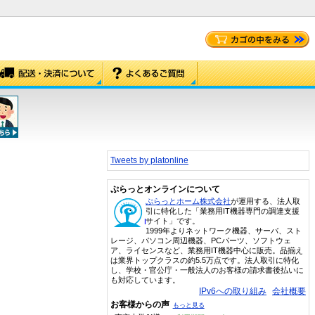
Tweets by platonline
ぷらっとオンラインについて
ぷらっとホーム株式会社
が運用する、法人取
引に特化した「業務用IT機器専門の調達支援
サイト」です。
1999年よりネットワーク機器、サーバ、スト
レージ、パソコン周辺機器、PCパーツ、ソフトウェ
ア、ライセンスなど、業務用IT機器中心に販売。品揃え
は業界トップクラスの約5.5万点です。法人取引に特化
し、学校・官公庁・一般法人のお客様の請求書後払いに
も対応しています。
IPv6への取り組み
会社概要
お客様からの声
もっと見る