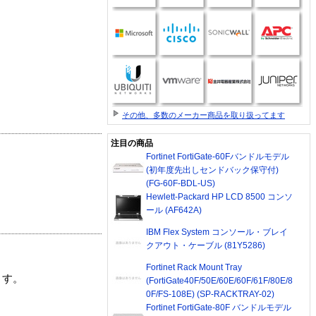
その他、多数のメーカー商品を取り扱ってます
注目の商品
Fortinet FortiGate-60Fバンドルモデル
(初年度先出しセンドバック保守付)
(FG-60F-BDL-US)
Hewlett-Packard HP LCD 8500 コンソ
ール (AF642A)
IBM Flex System コンソール・ブレイ
クアウト・ケーブル (81Y5286)
Fortinet Rack Mount Tray
ます。
(FortiGate40F/50E/60E/60F/61F/80E/8
0F/FS-108E) (SP-RACKTRAY-02)
Fortinet FortiGate-80F バンドルモデル