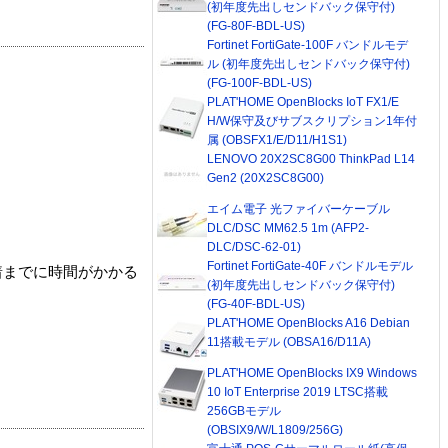
(初年度先出しセンドバック保守付)
(FG-80F-BDL-US)
Fortinet FortiGate-100F バンドルモデ
ル (初年度先出しセンドバック保守付)
(FG-100F-BDL-US)
PLAT'HOME OpenBlocks IoT FX1/E
H/W保守及びサブスクリプション1年付
属 (OBSFX1/E/D11/H1S1)
LENOVO 20X2SC8G00 ThinkPad L14
Gen2 (20X2SC8G00)
エイム電子 光ファイバーケーブル
DLC/DSC MM62.5 1m (AFP2-
DLC/DSC-62-01)
Fortinet FortiGate-40F バンドルモデル
着までに時間がかかる
(初年度先出しセンドバック保守付)
(FG-40F-BDL-US)
PLAT'HOME OpenBlocks A16 Debian
11搭載モデル (OBSA16/D11A)
PLAT'HOME OpenBlocks IX9 Windows
10 IoT Enterprise 2019 LTSC搭載
256GBモデル
(OBSIX9/W/L1809/256G)