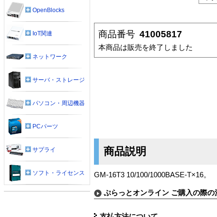
OpenBlocks
商品番号
41005817
IoT関連
本商品は販売を終了しました
ネットワーク
サーバ・ストレージ
パソコン・周辺機器
PCパーツ
商品説明
サプライ
ソフト・ライセンス
GM-16T3 10/100/1000BASE-T×16。
ぷらっとオンライン ご購入の際の
支払方法について