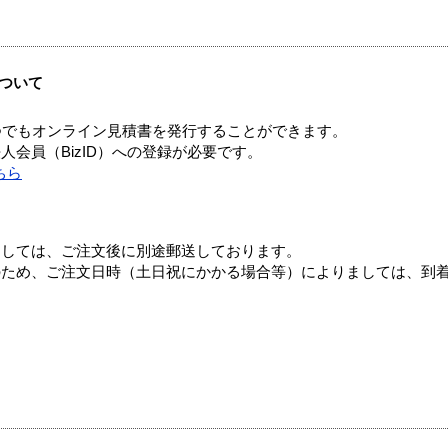
ついて
つでもオンライン見積書を発行することができます。
会員（BizID）への登録が必要です。
ちら
ましては、ご注文後に別途郵送しております。
のため、ご注文日時（土日祝にかかる場合等）によりましては、到