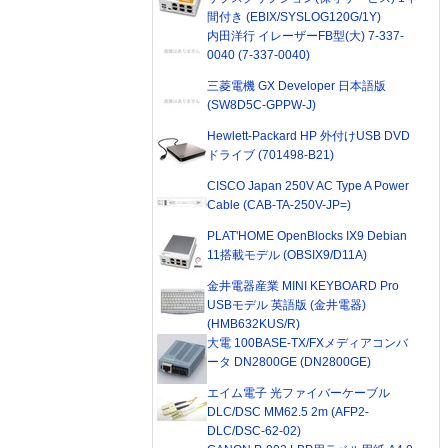
間付き (EBIX/SYSLOG120G/1Y)
内田洋行 イレーザーFB型(大) 7-337-
0040 (7-337-0040)
三菱電機 GX Developer 日本語版
(SW8D5C-GPPW-J)
Hewlett-Packard HP 外付けUSB DVD
ドライブ (701498-B21)
CISCO Japan 250V AC Type A Power
Cable (CAB-TA-250V-JP=)
PLAT'HOME OpenBlocks IX9 Debian
11搭載モデル (OBSIX9/D11A)
金井電器産業 MINI KEYBOARD Pro
USBモデル 英語版 (金井電器)
(HMB632KUS/R)
大電 100BASE-TX/FXメディアコンバ
ータ DN2800GE (DN2800GE)
エイム電子 光ファイバーケーブル
DLC/DSC MM62.5 2m (AFP2-
DLC/DSC-62-02)