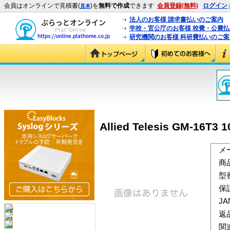
会員はオンラインで見積書(
)を
無料で作成
できます
会員登録(無料)
ログイン
見本
法人のお客様 請求書払いのご案内
学校・官公庁のお客様 校費・公費
研究機関のお客様 科研費払いのご案
Allied Telesis GM-16T3 
メ
商
型
保
J
返
関