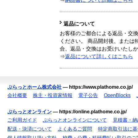
⇒
納品書について詳細はこちら
返品について
お客様のご都合による返品・交
ください。 商品開封後、または
合、返品・交換はお受けいたし
⇒
返品について詳しくはこちら
ぷらっとホーム株式会社
—
https://www.plathome.co.jp/
会社概要
株主・投資家情報
電子公告
OpenBlocks
ぷらっとオンライン
—
https://online.plathome.co.jp/
ご利用ガイド
ぷらっとオンラインについて
見積書・納
配送・決済について
よくあるご質問
特定商取引法に基
個人情報取り扱い方針
校費・公費・科研費払い取引のご