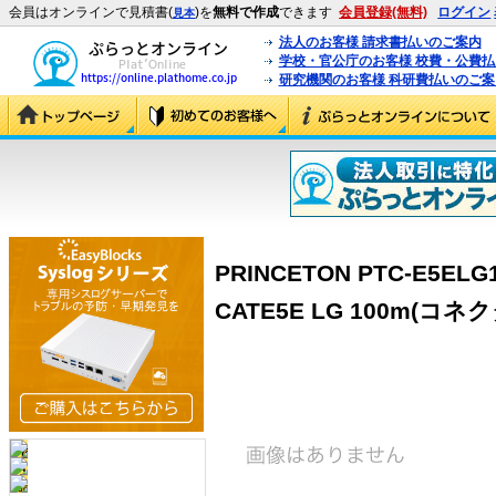
会員はオンラインで見積書(
)を
無料で作成
できます
会員登録(無料)
ログイン
見本
法人のお客様 請求書払いのご案内
学校・官公庁のお客様 校費・公費
研究機関のお客様 科研費払いのご案
PRINCETON PTC-E5E
CATE5E LG 100m(コネクタ