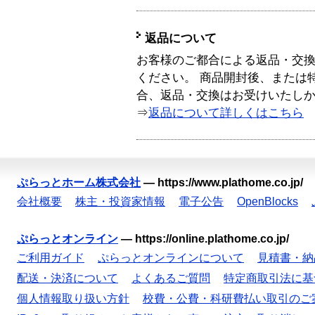
返品について
お客様のご都合による返品・交
ください。 商品開封後、または
合、返品・交換はお受けいたし
⇒
返品について詳しくはこちら
ぷらっとホーム株式会社
—
https://www.plathome.co.jp/
会社概要
株主・投資家情報
電子公告
OpenBlocks
ぷらっとオンライン
—
https://online.plathome.co.jp/
ご利用ガイド
ぷらっとオンラインについて
見積書・納
配送・決済について
よくあるご質問
特定商取引法に基
個人情報取り扱い方針
校費・公費・科研費払い取引のご