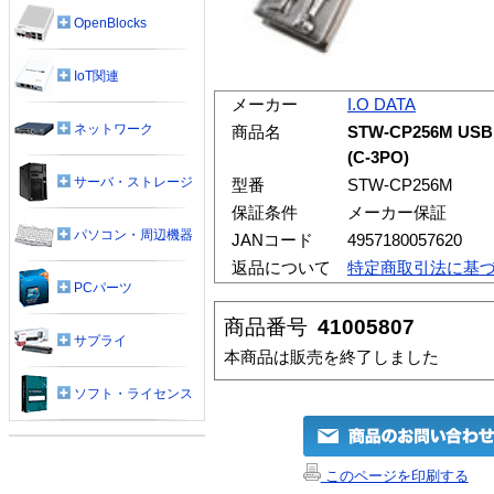
OpenBlocks
IoT関連
メーカー
I.O DATA
ネットワーク
商品名
STW-CP256M 
(C-3PO)
サーバ・ストレージ
型番
STW-CP256M
保証条件
メーカー保証
パソコン・周辺機器
JANコード
4957180057620
返品について
特定商取引法に基
PCパーツ
商品番号
41005807
サプライ
本商品は販売を終了しました
ソフト・ライセンス
このページを印刷する