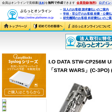
会員はオンラインで見積書(
)を
無料で作成
できます
会員登録(無料)
ログイン
見本
法人のお客様 請求書払いのご案内
学校・官公庁のお客様 校費・公費
研究機関のお客様 科研費払いのご案
I.O DATA STW-CP25
「STAR WARS」(C-3PO) 