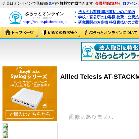
会員はオンラインで見積書(
)を
無料で作成
できます
会員登録(無料)
ログイン
見本
法人のお客様 請求書払いのご案内
学校・官公庁のお客様 校費・公費
研究機関のお客様 科研費払いのご案
Allied Telesis AT-STACK