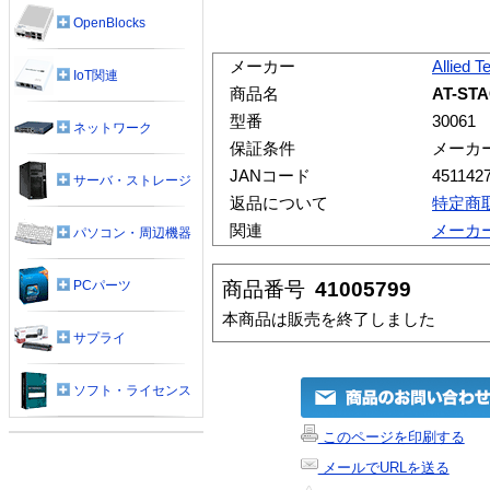
OpenBlocks
メーカー
Allied T
IoT関連
商品名
AT-ST
型番
30061
ネットワーク
保証条件
メーカ
JANコード
451142
サーバ・ストレージ
返品について
特定商
関連
メーカ
パソコン・周辺機器
商品番号
41005799
PCパーツ
本商品は販売を終了しました
サプライ
ソフト・ライセンス
このページを印刷する
メールでURLを送る