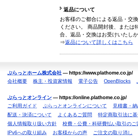
返品について
お客様のご都合による返品・交
ください。 商品開封後、または
合、返品・交換はお受けいたし
⇒
返品について詳しくはこちら
ぷらっとホーム株式会社
—
https://www.plathome.co.jp/
会社概要
株主・投資家情報
電子公告
OpenBlocks
ぷらっとオンライン
—
https://online.plathome.co.jp/
ご利用ガイド
ぷらっとオンラインについて
見積書・納
配送・決済について
よくあるご質問
特定商取引法に基
個人情報取り扱い方針
校費・公費・科研費払い取引のご
IPv6への取り組み
お客様からの声
ご注文の取り消し