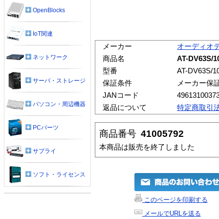
OpenBlocks
IoT関連
メーカー
オーディオ
ネットワーク
商品名
AT-DV63S
型番
AT-DV63S/10
サーバ・ストレージ
保証条件
メーカー保
JANコード
4961310037
パソコン・周辺機器
返品について
特定商取引
PCパーツ
商品番号
41005792
本商品は販売を終了しました
サプライ
ソフト・ライセンス
このページを印刷する
メールでURLを送る