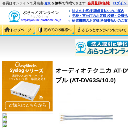
会員はオンラインで見積書(
)を
無料で作成
できます
会員登録(無料)
ログイン
見本
法人のお客様 請求書払いのご案内
学校・官公庁のお客様 校費・公費
研究機関のお客様 科研費払いのご案
オーディオテクニカ AT-DV
ブル (AT-DV63S/10.0)