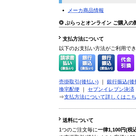
メーカ商品情報
ぷらっとオンライン ご購入の
支払方法について
以下のお支払い方法がご利用で
売掛取引(後払い)
｜
銀行振込(後
換宅配便
｜
セブンイレブン決済
⇒
支払方法について詳しくはこ
送料について
1つのご注文毎に
一律1,100円(税